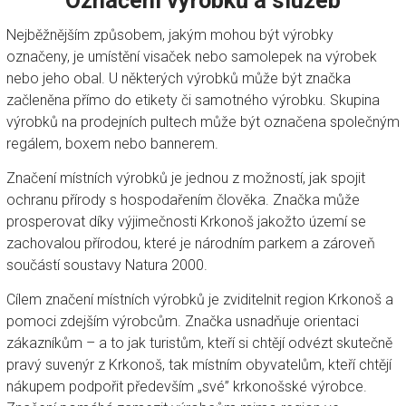
Označení výrobků a služeb
Nejběžnějším způsobem, jakým mohou být výrobky
označeny, je umístění visaček nebo samolepek na výrobek
nebo jeho obal. U některých výrobků může být značka
začleněna přímo do etikety či samotného výrobku. Skupina
výrobků na prodejních pultech může být označena společným
regálem, boxem nebo bannerem.
Značení místních výrobků je jednou z možností, jak spojit
ochranu přírody s hospodařením člověka. Značka může
prosperovat díky výjimečnosti Krkonoš jakožto území se
zachovalou přírodou, které je národním parkem a zároveň
součástí soustavy Natura 2000.
Cílem značení místních výrobků je zviditelnit region Krkonoš a
pomoci zdejším výrobcům. Značka usnadňuje orientaci
zákazníkům – a to jak turistům, kteří si chtějí odvézt skutečně
pravý suvenýr z Krkonoš, tak místním obyvatelům, kteří chtějí
nákupem podpořit především „své” krkonošské výrobce.