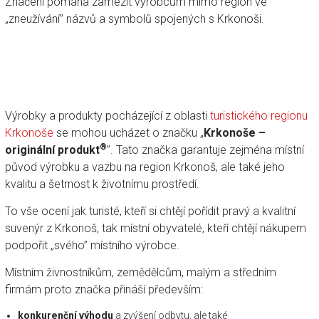
Značení pomáhá zamezit výrobcům mimo region ve
„zneužívání” názvů a symbolů spojených s Krkonoši.
Výrobky a produkty pocházející z oblasti
turistického regionu
Krkonoše
se mohou ucházet o značku „
Krkonoše –
®
originální produkt
”. Tato značka garantuje zejména místní
původ výrobku a vazbu na region Krkonoš, ale také jeho
kvalitu a šetrnost k životnímu prostředí.
To vše ocení jak turisté, kteří si chtějí pořídit pravý a kvalitní
suvenýr z Krkonoš, tak místní obyvatelé, kteří chtějí nákupem
podpořit „svého” místního výrobce.
Místním živnostníkům, zemědělcům, malým a středním
firmám proto značka přináší především:
konkurenční výhodu
a zvýšení odbytu, ale také