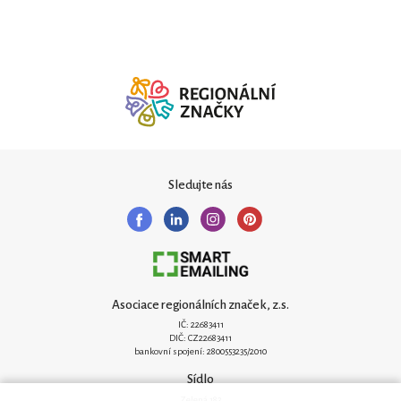
Sledujte nás
Asociace regionálních značek, z.s.
IČ: 22683411
DIČ: CZ22683411
bankovní spojení: 2800553235/2010
Sídlo
Zelená 182