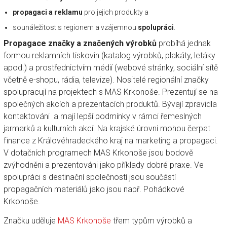
propagaci a reklamu
pro jejich produkty a
sounáležitost s regionem a vzájemnou
spolupráci
.
Propagace značky a značených výrobků
probíhá jednak
formou reklamních tiskovin (katalog výrobků, plakáty, letáky
apod.) a prostřednictvím médií (webové stránky, sociální sítě
včetně e-shopu, rádia, televize). Nositelé regionální značky
spolupracují na projektech s MAS Krkonoše. Prezentují se na
společných akcích a prezentacích produktů. Bývají zpravidla
kontaktováni a mají lepší podmínky v rámci řemeslných
jarmarků a kulturních akcí. Na krajské úrovni mohou čerpat
finance z Královéhradeckého kraj na marketing a propagaci.
V dotačních programech MAS Krkonoše jsou bodově
zvýhodněni a prezentováni jako příklady dobré praxe. Ve
spolupráci s destinační společností jsou součástí
propagačních materiálů jako jsou např. Pohádkové
Krkonoše.
Značku uděluje
MAS Krkonoše
třem typům výrobků a