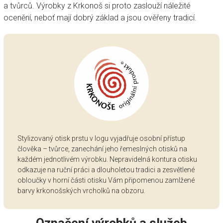
a tvůrců. Výrobky z Krkonoš si proto zaslouží náležité
ocenění, neboť mají dobrý základ a jsou ověřeny tradicí.
Stylizovaný otisk prstu v logu vyjadřuje osobní přístup
člověka – tvůrce, zanechání jeho řemeslných otisků na
každém jednotlivém výrobku. Nepravidelná kontura otisku
odkazuje na ruční práci a dlouholetou tradici a zesvětlené
obloučky v horní části otisku Vám připomenou zamlžené
barvy krkonošských vrcholků na obzoru.