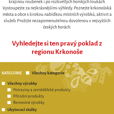
krajinou roubenek i po rozkvetlých horských loukách.
Vystoupejte za nejkrásnějšími výhledy. Poznejte krkonošská
města a obce s širokou nabídkou místních výrobků, aktivit a
služeb. Prožijte nezapomenutelnou dovolenou v nejvyšších
českých horách.
REGIONÁLNÍ ZNAČKA
Vyhledejte si ten pravý poklad z
KRKONOŠE originální produkt®
regionu Krkonoše
KATEGORIE
Všechny kategorie
Všechny výrobky
Potraviny a zemědělské produkty
Přírodní produkty
Řemeslné výrobky
Ubytovací služby
REGIONÁLNÍ ZNAČKA