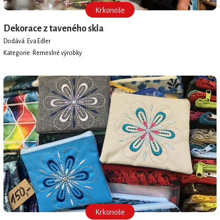
Krkonoše
Dekorace z taveného skla
Dodává: Eva Edler
Kategorie: Řemeslné výrobky
Krkonoše