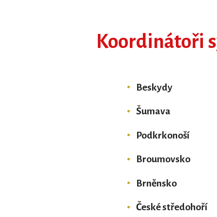
Koordinátoři 
Beskydy
Šumava
Podkrkonoší
Broumovsko
Brněnsko
České středohoří