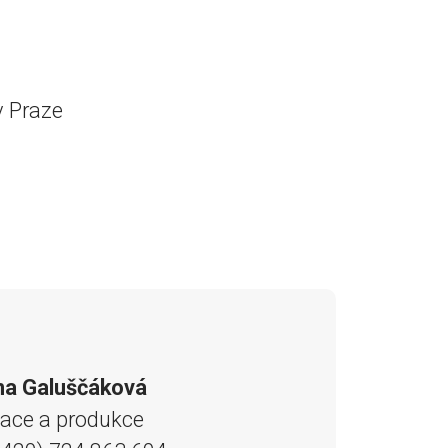
v Praze
na Galuščáková
nace a produkce