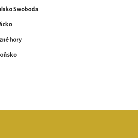
olsko Swoboda
ácko
zné hory
boňsko