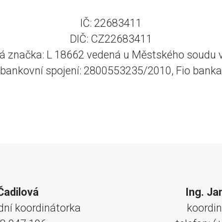
IČ: 22683411
DIČ: CZ22683411
á značka: L 18662 vedená u Městského soudu 
bankovní spojení: 2800553235/2010, Fio banka
Čadilová
Ing. Ja
ní koordinátorka
koordi