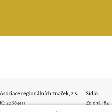
Asociace regionálních značek, z.s.
Sídlo
IČ: 22683411
Zelená 182
DIČ: CZ22683411
251 62 Muk