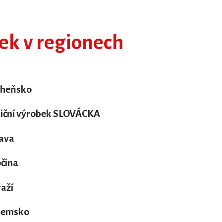
ek v regionech
cheňsko
iční výrobek SLOVÁCKA
ava
čina
aží
jemsko