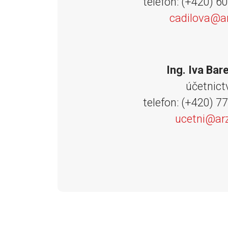
telefon: (+420) 6
cadilova@a
Ing. Iva Bar
účetnict
telefon: (+420) 7
ucetni@ar