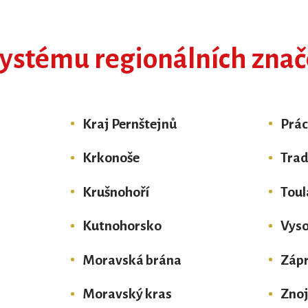
systému regionálních znač
Kraj Pernštejnů
Prá
Krkonoše
Trad
Krušnohoří
Toul
Kutnohorsko
Vyso
Moravská brána
Zápr
Moravský kras
Zno