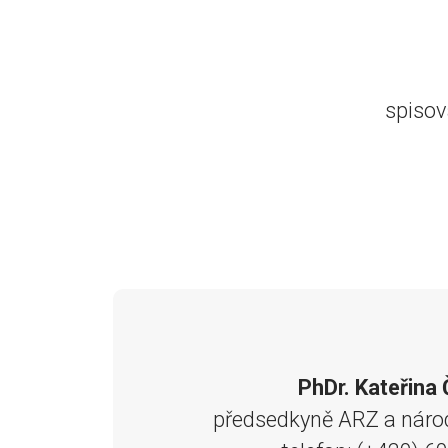
spisov
PhDr. Kateřina 
předsedkyně ARZ a národ