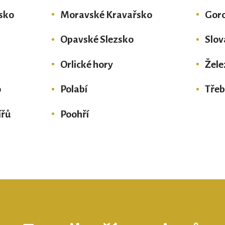
sko
Moravské Kravařsko
Gor
Opavské Slezsko
Slov
Orlické hory
Žele
o
Polabí
Tře
ířů
Poohří