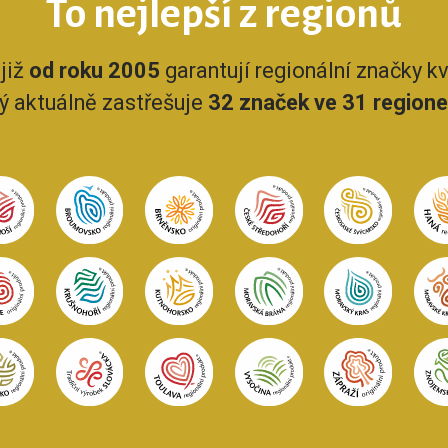
To nejlepší z regionů
již
od roku 2005
garantují regionální značky kva
rý aktuálně zastřešuje
32 značek ve 31 region