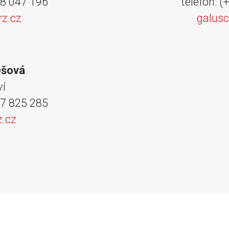
08 047 196
telefon: 
rz.cz
galus
ešová
ví
77 825 285
z.cz