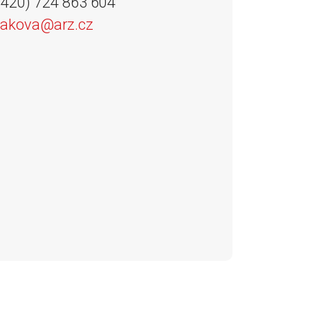
(+420) 724 863 604
cakova@arz.cz