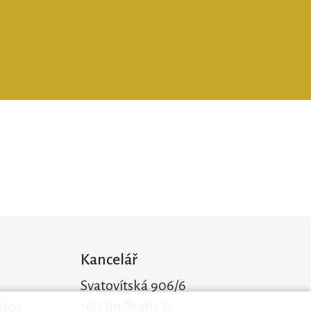
Kancelář
Svatovítská 906/6
ařov
160 00 Praha 6