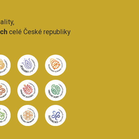
lity,
ech
celé České republiky