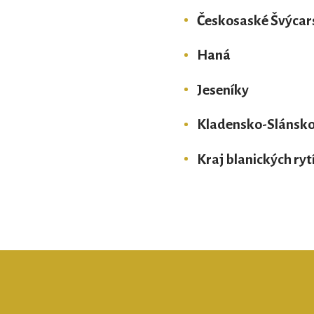
Českosaské Švýcar
Haná
Jeseníky
Kladensko-Slánsk
Kraj blanických ryt