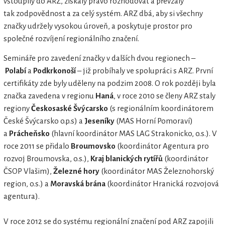
vstoupily do ARZ, získaly právo rozhodovat a převzaly
tak zodpovědnost a za celý systém. ARZ dbá, aby si všechny
značky udržely vysokou úroveň, a poskytuje prostor pro
společné rozvíjení regionálního značení.
Semináře pro zavedení značky v dalších dvou regionech –
Polabí
a
Podkrkonoší
– již probíhaly ve spolupráci s ARZ. První
certifikáty zde byly uděleny na podzim 2008. O rok později byla
značka zavedena v regionu
Haná
, v roce 2010 se členy ARZ staly
regiony
Českosaské Švýcarsko
(s regionálním koordinátorem
České Švýcarsko o.p.s) a
Jeseníky
(MAS Horní Pomoraví)
a
Prácheňsko
(hlavní koordinátor MAS LAG Strakonicko, o.s.). V
roce 2011 se přidalo
Broumovsko
(koordinátor Agentura pro
rozvoj Broumovska, o.s.),
Kraj blanických rytířů
(koordinátor
ČSOP Vlašim),
Železné hory
(koordinátor MAS Železnohorský
region, o.s.) a
Moravská brána
(koordinátor Hranická rozvojová
agentura).
V roce 2012 se do systému regionální značení pod ARZ zapojili