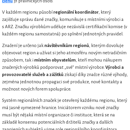
členů
31 právnických osob.
V každém regionu působí
regionální koordinátor
, který
zajišťuje správu dané značky, komunikuje s místními výrobci a
s ARZ. Značku výrobkům uděluje nezávislá certifikační komise (v
každém regionu samostatná) po splnění jednotných pravidel.
Značení je určeno jak
návštěvníkům regionů
, kterým dovoluje
objevovat region a užívat si jeho atmosféru novým netradičním
způsobem, tak i
místním obyvatelům
, kteří mohou nákupem
značených výrobků podporovat „své” místní výrobce.
Výrobci a
provozovatelé služeb a zážitků
získají díky značce různé výhody,
zejména jednotnou propagaci své produkce, nové kontakty a
možnost nových forem spolupráce.
Systém regionálních značek je otevřený každému regionu, který
má jasně vymezené hranice. Iniciátorem vzniku nové značky
musí být nějaká místní organizace či instituce, která se na
základě konsensu potenciálních držitelů značky a dalších
zapojených subjektů ujme role regionálního koordinátora.