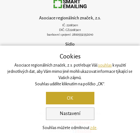
Asociace regionálních značek, z.s.
IČ: 22683411
DIČ: CZ22683411
bankovní spojení: 2800553235/2010
Sídlo
Zelená 182
Cookies
251 62 Mukařov
www.arz.cz
Asociace regionálních značek, z.s. potřebuje Váš
souhlas
k využití
Kancelář
jednotlivých dat, aby Vám mimo jiné mohli ukazovat informace týkající se
Vašich zájmů.
Svatovítská 906/6
160 00 Praha 6
Souhlas udělíte kliknutím na políčko „OK“.
info@arz.cz
OK
Nastavení
© 2026, Asociace regionálních značek
Webdesign:
2123design
Souhlas můžete odmítnout
zde
.
Development:
BestSite