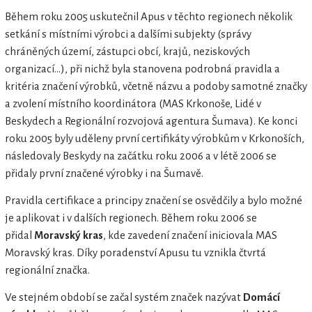
Během roku 2005 uskutečnil Apus v těchto regionech několik
setkání s místními výrobci a dalšími subjekty (správy
chráněných území, zástupci obcí, krajů, neziskových
organizací…), při nichž byla stanovena podrobná pravidla a
kritéria značení výrobků, včetně názvu a podoby samotné značky
a zvolení místního koordinátora (MAS Krkonoše, Lidé v
Beskydech a Regionální rozvojová agentura Šumava). Ke konci
roku 2005 byly uděleny první certifikáty výrobkům v Krkonoších,
následovaly Beskydy na začátku roku 2006 a v létě 2006 se
přidaly první značené výrobky i na Šumavě.
Pravidla certifikace a principy značení se osvědčily a bylo možné
je aplikovat i v dalších regionech. Během roku 2006 se
přidal
Moravský kras
, kde zavedení značení iniciovala MAS
Moravský kras. Díky poradenství Apusu tu vznikla čtvrtá
regionální značka.
Ve stejném období se začal systém značek nazývat
Domácí