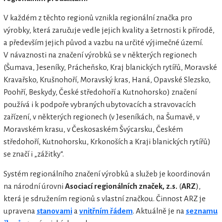
V každém z těchto regionů vznikla regionální značka pro
výrobky, která zaručuje vedle jejich kvality a šetrnosti k přírodě,
a především jejich původ a vazbu na určité výjimečné území.
V návaznosti na značení výrobků se v některých regionech
(Šumava, Jeseníky, Prácheňsko, Kraj blanických rytířů, Moravské
Kravařsko, Krušnohoří, Moravský kras, Haná, Opavské Slezsko,
Poohří, Beskydy, České středohoří a Kutnohorsko) značení
používá i k podpoře vybraných ubytovacích a stravovacích
zařízení, v některých regionech (v Jeseníkách, na Šumavě, v
Moravském krasu, v Českosaském Švýcarsku, Českém
středohoří, Kutnohorsku, Krkonoších a Kraji blanických rytířů)
se značí i „zážitky“.
Systém regionálního značení výrobků a služeb je koordinován
na národní úrovni
Asociací regionálních značek, z.s.
(
ARZ
),
která je sdružením regionů s vlastní značkou. Činnost ARZ je
upravena
stanovami
a
vnitřním řádem
. Aktuálně je na
seznamu