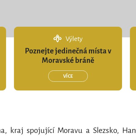
Výlety
Poznejte jedinečná místa v
Moravské bráně
VÍCE
a, kraj spojující Moravu a Slezsko, Han