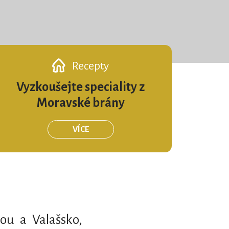
Recepty
Vyzkoušejte speciality z
Moravské brány
VÍCE
ou a Valašsko,