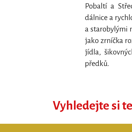
Pobaltí a Stř
dálnice a rych
a starobylými 
jako zrníčka r
jídla, šikovný
předků.
Vyhledejte si t