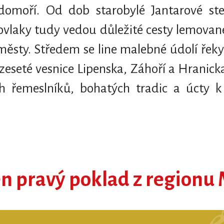
edomoří. Od dob starobylé Jantarové st
lovlaky tudy vedou důležité cesty lemova
městy. Středem se line malebné údolí řek
ozeseté vesnice Lipenska, Záhoří a Hranick
ch řemeslníků, bohatých tradic a úcty k 
en pravý poklad z region