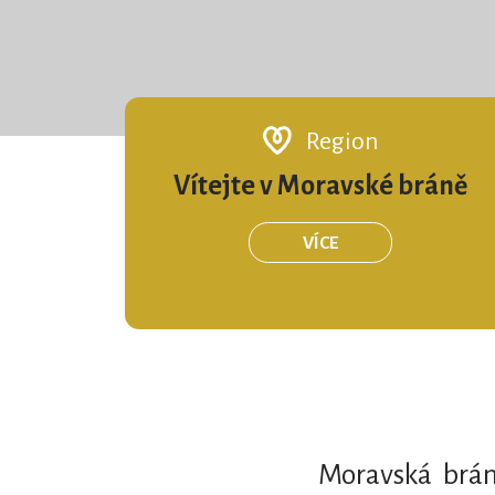
Region
Vítejte v Moravské bráně
VÍCE
Moravská brán