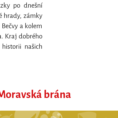
ezky po dnešní
né hrady, zámky
y Bečvy a kolem
a. Kraj dobrého
historii našich
u Moravská brána