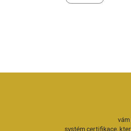
vám 
systém certifikace, kte