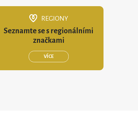
REGIONY
Seznamte se s regionálními
značkami
VÍCE