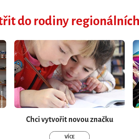
třit do rodiny regionálníc
Chci vytvořit novou značku
VÍCE