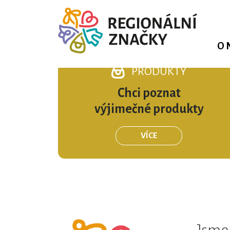
O 
PRODUKTY
Chci poznat
výjimečné produkty
VÍCE