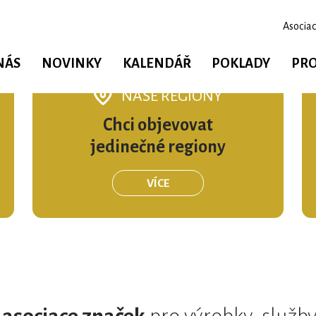
Asociac
NÁS
NOVINKY
KALENDÁŘ
POKLADY
PRO
NAŠE REGIONY
Chci objevovat
jedinečné regiony
VÍCE