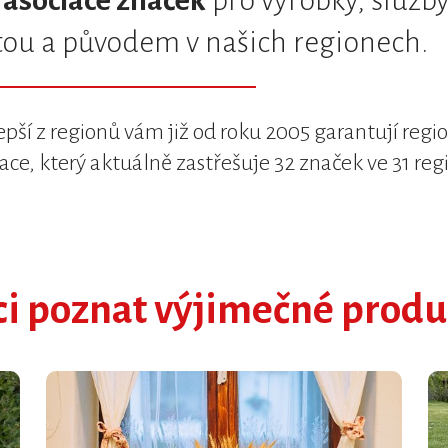
e
asociace značek
pro výrobky, služby
itou a původem v našich regionech.
epší z regionů vám již od roku 2005 garantují regi
kace, který aktuálně zastřešuje 32 značek ve 31 re
ci poznat výjimečné produ