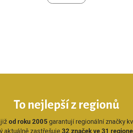
To nejlepší z regionů
již
od roku 2005
garantují regionální značky kva
rý aktuálně zastřešuje
32 značek ve 31 region