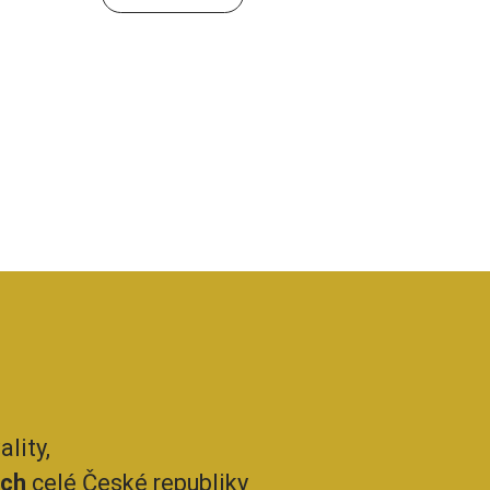
lity,
ech
celé České republiky