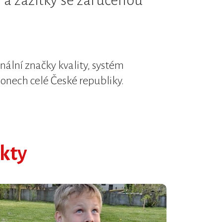
 a zážitky se zaručenou
onální značky kvality, systém
gionech celé České republiky.
kty