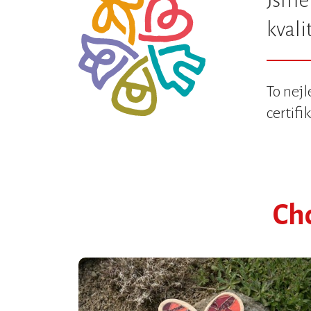
Jsm
kval
To nejl
certifi
Ch