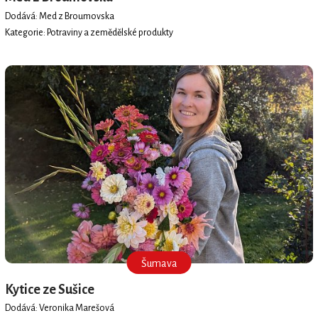
Dodává: Med z Broumovska
Kategorie: Potraviny a zemědělské produkty
Šumava
Kytice ze Sušice
Dodává: Veronika Marešová