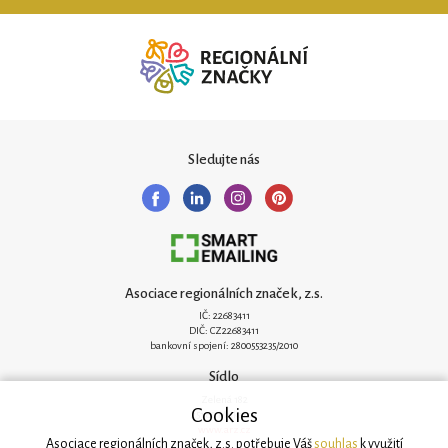
Sledujte nás
Asociace regionálních značek, z.s.
IČ: 22683411
DIČ: CZ22683411
bankovní spojení: 2800553235/2010
Sídlo
Zelená 182
Cookies
251 62 Mukařov
www.arz.cz
Asociace regionálních značek, z.s. potřebuje Váš
souhlas
k využití