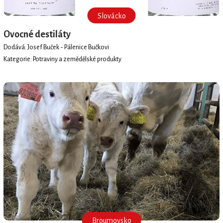
Slovácko
Ovocné destiláty
Dodává: Josef Buček - Pálenice Bučkovi
Kategorie: Potraviny a zemědělské produkty
Broumovsko