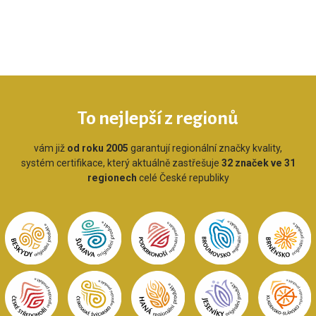
To nejlepší z regionů
vám již
od roku 2005
garantují regionální značky kvality,
systém certifikace, který aktuálně zastřešuje
32 značek ve 31
regionech
celé České republiky