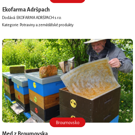
Ekofarma Adršpach
Dodává: EKOFARMA ADRŠPACH s.r.o.
Kategorie: Potraviny a zemědělské produkty
Broumovsko
Med z Broumovska