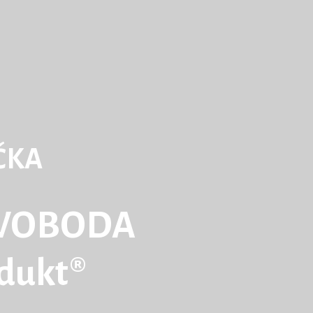
ČKA
WOBODA
odukt®