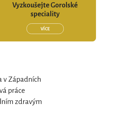
Vyzkoušejte Gorolské
speciality
VÍCE
a v Západních
vá práce
nálním zdravým