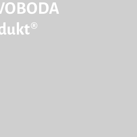
WOBODA
odukt®