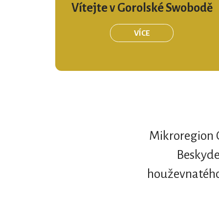
Vítejte v Gorolské Swobodě
VÍCE
Mikroregion 
Beskyde
houževnatého 