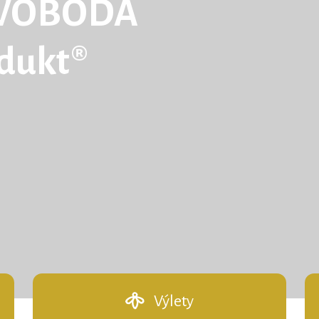
WOBODA
odukt®
Výlety