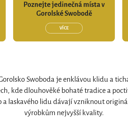
Poznejte jedinečná místa v
Gorolské Swobodě
VÍCE
Gorolsko Swoboda je enklávou klidu a tich
ch, kde dlouhověké bohaté tradice a pocti
a laskavého lidu dávají vzniknout origi
výrobkům nejvyšší kvality.