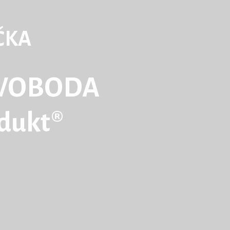
ČKA
WOBODA
odukt®