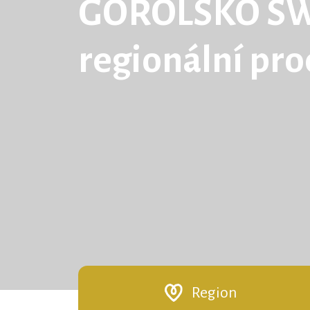
GOROLSKO S
regionální pr
Region