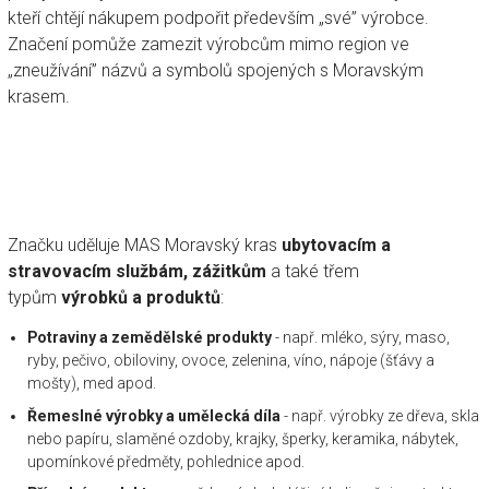
kteří chtějí nákupem podpořit především „své” výrobce.
Značení pomůže zamezit výrobcům mimo region ve
„zneužívání” názvů a symbolů spojených s Moravským
krasem.
Značku uděluje MAS Moravský kras
ubytovacím a
stravovacím službám, zážitkům
a také třem
typům
výrobků a produktů
:
Potraviny a zemědělské produkty
- např. mléko, sýry, maso,
ryby, pečivo, obiloviny, ovoce, zelenina, víno, nápoje (šťávy a
mošty), med apod.
Řemeslné výrobky a umělecká díla
- např. výrobky ze dřeva, skla
nebo papíru, slaměné ozdoby, krajky, šperky, keramika, nábytek,
upomínkové předměty, pohlednice apod.