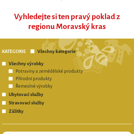
Vyhledejte si ten pravý poklad z
regionu Moravský kras
REGIONÁLNÍ ZNAČKA
KATEGORIE
Všechny kategorie
MORAVSKÝ KRAS regionální produkt®
Všechny výrobky
Potraviny a zemědělské produkty
Přírodní produkty
Řemeslné výrobky
Ubytovací služby
Stravovací služby
Zážitky
REGIONÁLNÍ ZNAČKA