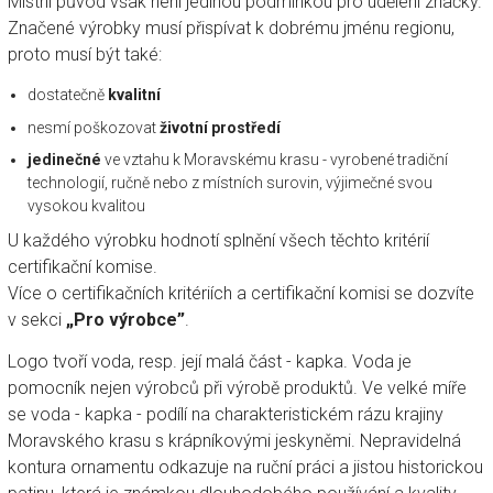
Místní původ však není jedinou podmínkou pro udělení značky.
Značené výrobky musí přispívat k dobrému jménu regionu,
proto musí být také:
dostatečně
kvalitní
nesmí poškozovat
životní prostředí
jedinečné
ve vztahu k Moravskému krasu - vyrobené tradiční
technologií, ručně nebo z místních surovin, výjimečné svou
vysokou kvalitou
U každého výrobku hodnotí splnění všech těchto kritérií
certifikační komise.
Více o certifikačních kritériích a certifikační komisi se dozvíte
v sekci
„Pro výrobce”
.
Logo tvoří voda, resp. její malá část - kapka. Voda je
pomocník nejen výrobců při výrobě produktů. Ve velké míře
se voda - kapka - podílí na charakteristickém rázu krajiny
Moravského krasu s krápníkovými jeskyněmi. Nepravidelná
kontura ornamentu odkazuje na ruční práci a jistou historickou