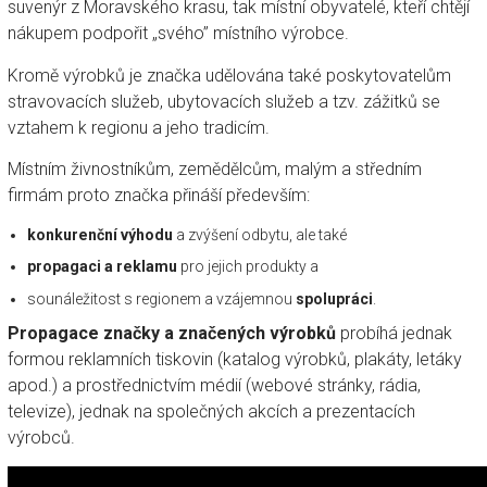
suvenýr z Moravského krasu, tak místní obyvatelé, kteří chtějí
nákupem podpořit „svého” místního výrobce.
Kromě výrobků je značka udělována také poskytovatelům
stravovacích služeb, ubytovacích služeb a tzv. zážitků se
vztahem k regionu a jeho tradicím.
Místním živnostníkům, zemědělcům, malým a středním
firmám proto značka přináší především:
konkurenční výhodu
a zvýšení odbytu, ale také
propagaci a reklamu
pro jejich produkty a
sounáležitost s regionem a vzájemnou
spolupráci
.
Propagace značky a značených výrobků
probíhá jednak
formou reklamních tiskovin (katalog výrobků, plakáty, letáky
apod.) a prostřednictvím médií (webové stránky, rádia,
televize), jednak na společných akcích a prezentacích
výrobců.