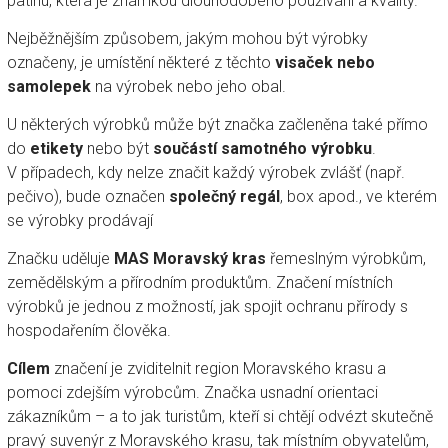
patinu, která je známkou dlouhodobého používání a kvality.
Nejběžnějším způsobem, jakým mohou být výrobky
označeny, je umístění některé z těchto
visaček
nebo
samolepek
na výrobek nebo jeho obal.
U některých výrobků může být značka začleněna také přímo
do
etikety
nebo být
součástí samotného výrobku
.
V případech, kdy nelze značit každý výrobek zvlášť (např.
pečivo), bude označen
společný regál
, box apod., ve kterém
se výrobky prodávají
Značku uděluje
MAS Moravský kras
řemeslným výrobkům,
zemědělským a přírodním produktům. Značení místních
výrobků je jednou z možností, jak spojit ochranu přírody s
hospodařením člověka.
Cílem
značení je zviditelnit region Moravského krasu a
pomoci zdejším výrobcům. Značka usnadní orientaci
zákazníkům – a to jak turistům, kteří si chtějí odvézt skutečně
pravý suvenýr z Moravského krasu, tak místním obyvatelům,