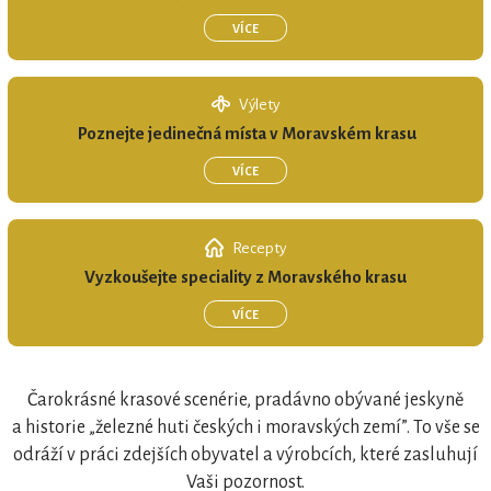
VÍCE
MORAVSKÝ KRAS regionální produkt®
Výlety
Poznejte jedinečná místa v Moravském krasu
VÍCE
Recepty
Vyzkoušejte speciality z Moravského krasu
REGIONÁLNÍ ZNAČKA
VÍCE
MORAVSKÝ KRAS regionální produkt®
Čarokrásné krasové scenérie, pradávno obývané jeskyně
a historie „železné huti českých i moravských zemí”. To vše se
odráží v práci zdejších obyvatel a výrobcích, které zasluhují
Vaši pozornost.