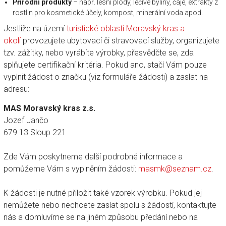
Přírodní produkty
– např. lesní plody, léčivé byliny, čaje, extrakty z
rostlin pro kosmetické účely, kompost, minerální voda apod.
Jestliže na území
turistické oblasti Moravský kras a
okolí
provozujete ubytovací či stravovací služby, organizujete
tzv. zážitky, nebo vyrábíte výrobky, přesvědčte se, zda
splňujete certifikační kritéria. Pokud ano, stačí Vám pouze
vyplnit žádost o značku (viz formuláře žádosti) a zaslat na
adresu:
MAS Moravský kras z.s.
Jozef Jančo
679 13 Sloup 221
Zde Vám poskytneme další podrobné informace a
pomůžeme Vám s vyplněním žádosti:
masmk@seznam.cz
.
K žádosti je nutné přiložit také vzorek výrobku. Pokud jej
nemůžete nebo nechcete zaslat spolu s žádostí, kontaktujte
nás a domluvíme se na jiném způsobu předání nebo na