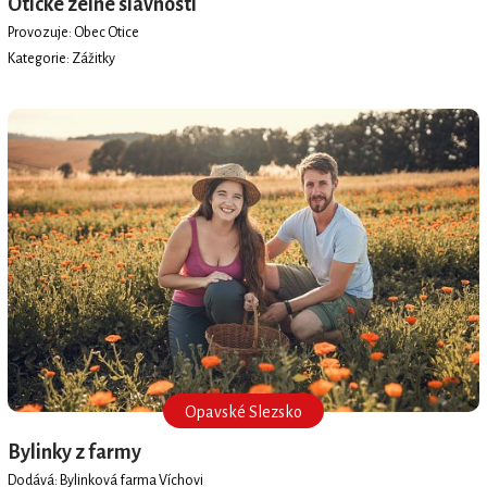
Otické zelné slavnosti
Provozuje: Obec Otice
OPAVSKÉ SLEZSKO regionální produkt®
Kategorie: Zážitky
Opavské Slezsko
Bylinky z farmy
Dodává: Bylinková farma Víchovi