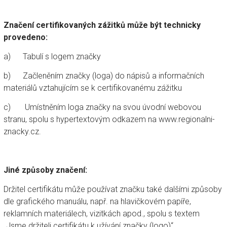
Značení certifikovaných zážitků může být technicky
provedeno:
a) Tabulí s logem značky
b) Začleněním značky (loga) do nápisů a informačních
materiálů vztahujícím se k certifikovanému zážitku
c) Umístněním loga značky na svou úvodní webovou
stranu, spolu s hypertextovým odkazem na www.regionalni-
znacky.cz.
Jiné způsoby značení:
Držitel certifikátu může používat značku také dalšími způsoby
dle grafického manuálu, např. na hlavičkovém papíře,
reklamních materiálech, vizitkách apod., spolu s textem
„Jsme držiteli certifikátu k užívání značky (logo)“.