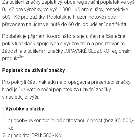
Za udělení značky zaplatí výrobce registrační poplatek ve výši
0,‑ Kč pro výrobky, ve výši 1000,‑ Kč pro služby, respektive
500,- Kč pro zážitky. Poplatek je hrazen hotově nebo
převodem na účet ve lhůtě do 60 dní po udělení certifikátu.
Poplatek je příjmem Koordinátora a je určen na částečné
pokrytí nákladů spojených s vyřizováním a posuzováním
žádosti a s udělením značky „OPAVSKÉ SLEZSKO regionální
®
produkt
“.
Poplatek za užívání značky
Pro pokrytí části nákladů na propagaci a prezentaci značky
hradí její uživatelé roční poplatek za užívání značky
v následující výši:
- Výrobky a služby:
a) osoby vykonávající příležitostnou činnost (bez IČ): 500,-
Kč;
b) neplátci DPH: 500,- Kč;