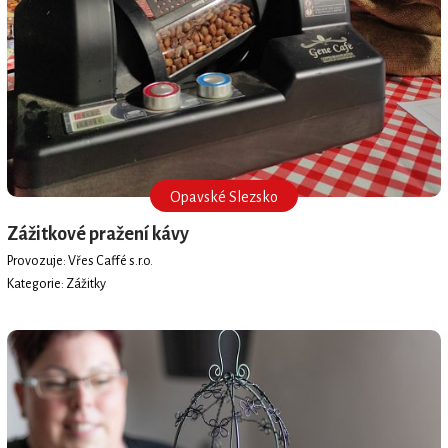
Opavské Slezsko
Zážitkové pražení kávy
Provozuje: Vřes Caffé s.r.o.
Kategorie: Zážitky