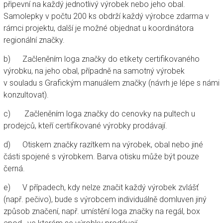
připevní na každý jednotlivý výrobek nebo jeho obal.
Samolepky v počtu 200 ks obdrží každý výrobce zdarma v
rámci projektu, další je možné objednat u koordinátora
regionální značky.
b) Začleněním loga značky do etikety certifikovaného
výrobku, na jeho obal, případně na samotný výrobek
v souladu s Grafickým manuálem značky (návrh je lépe s námi
konzultovat).
c) Začleněním loga značky do cenovky na pultech u
prodejců, kteří certifikované výrobky prodávají.
d) Otiskem značky razítkem na výrobek, obal nebo jiné
části spojené s výrobkem. Barva otisku může být pouze
černá.
e) V případech, kdy nelze značit každý výrobek zvlášť
(např. pečivo), bude s výrobcem individuálně domluven jiný
způsob značení, např. umístění loga značky na regál, box