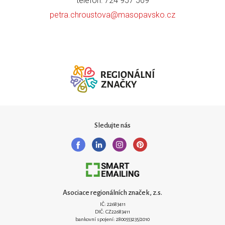
telefon: 724 957 569
petra.chroustova@masopavsko.cz
Sledujte nás
Asociace regionálních značek, z.s.
IČ: 22683411
DIČ: CZ22683411
bankovní spojení: 2800553235/2010