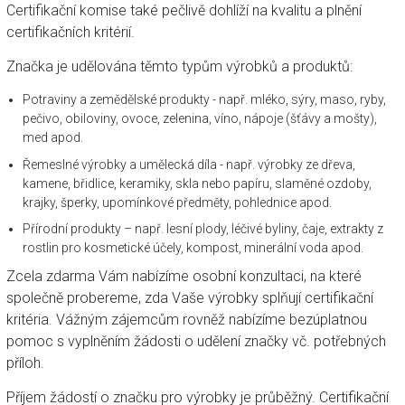
Certifikační komise také pečlivě dohlíží na kvalitu a plnění
certifikačních kritérií.
Značka je udělována těmto typům výrobků a produktů:
Potraviny a zemědělské produkty - např. mléko, sýry, maso, ryby,
pečivo, obiloviny, ovoce, zelenina, víno, nápoje (šťávy a mošty),
med apod.
Řemeslné výrobky a umělecká díla - např. výrobky ze dřeva,
kamene, břidlice, keramiky, skla nebo papíru, slaměné ozdoby,
krajky, šperky, upomínkové předměty, pohlednice apod.
Přírodní produkty – např. lesní plody, léčivé byliny, čaje, extrakty z
rostlin pro kosmetické účely, kompost, minerální voda apod.
Zcela zdarma Vám nabízíme osobní konzultaci, na které
společně probereme, zda Vaše výrobky splňují certifikační
kritéria. Vážným zájemcům rovněž nabízíme bezúplatnou
pomoc s vyplněním žádosti o udělení značky vč. potřebných
příloh.
Příjem žádostí o značku pro výrobky je průběžný. Certifikační