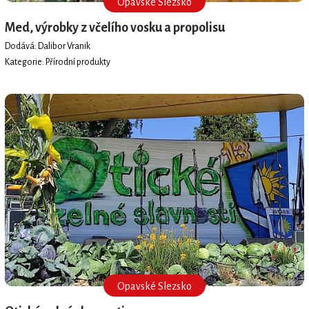
Opavské Slezsko
Med, výrobky z včelího vosku a propolisu
Dodává: Dalibor Vranik
Kategorie: Přírodní produkty
REGIONÁLNÍ ZNAČKA
OPAVSKÉ SLEZSKO regionální produkt®
Opavské Slezsko
REGIONÁLNÍ ZNAČKA