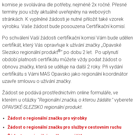
komise je svolávána dle potřeby, nejméně 2x ročně. Přesné
termíny jsou vždy aktuálně uveřejněny na webových
stránkách. K vyplněné žádosti je nutné přiložit také vzorek
výrobku. Vaše žádost bude posouzena Certifikační komisí.
Po schválení Vaší žádosti certifikační komisí Vám bude udělen
certifikát, který Vás opravňuje k užívání značky „Opavské
®
Slezsko regionální produkt
“ po dobu 2 let. Po uplynutí
období platnosti certifikátu můžete vždy podat žádost o
obnovu značky, která se uděluje na další 2 roky. Při vydání
certifikátu s Vámi MAS Opavsko jako regionální koordinátor
uzavře smlouvu o užívání značky.
Žádost se podává prostřednictvím online formuláře, ve
kterém
u otázky "
Regionální značka, o kterou žádáte:"
vyberete
OPAVSKÉ-SLEZSKO regionální produkt
.
Žádost o regionální značku pro výrobky
Žádost o regionální značku pro služby v cestovním ruchu