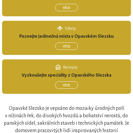
VÍCE
OPAVSKÉ SLEZSKO regionální produkt®
Výlety
Poznejte jedinečná místa v Opavském Slezsku
VÍCE
Recepty
Vyzkoušejte speciality z Opavského Slezska
REGIONÁLNÍ ZNAČKA
VÍCE
OPAVSKÉ SLEZSKO regionální produkt®
Opavské Slezsko je vepsáno do mozaiky úrodných polí
v nížinách řek, do divokých hvozdů a bohatství nerostů, do
panských sídel, sakrálních staveb i technických památek. Je
domovem pracovitých lidí inspirovaných historií