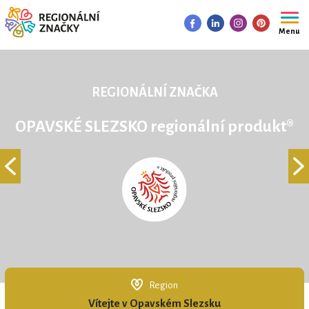
Menu
REGIONÁLNÍ ZNAČKA
OPAVSKÉ SLEZSKO regionální produkt®
Region
REGIONÁLNÍ ZNAČKA
Vítejte v Opavském Slezsku