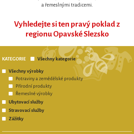
a řemeslnými tradicemi.
Vyhledejte si ten pravý poklad z
regionu Opavské Slezsko
REGIONÁLNÍ ZNAČKA
OPAVSKÉ SLEZSKO regionální produkt®
KATEGORIE
Všechny kategorie
Všechny výrobky
Potraviny a zemědělské produkty
Přírodní produkty
Řemeslné výrobky
Ubytovací služby
Stravovací služby
Zážitky
REGIONÁLNÍ ZNAČKA