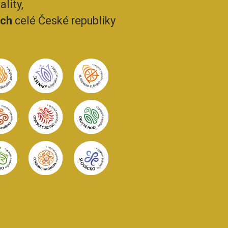
lity,
ech
celé České republiky