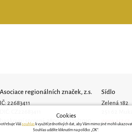
Asociace regionálních značek, z.s.
Sídlo
IČ: 22683411
Zelená 182
DIČ: CZ22683411
251 62 Muk
Cookies
bankovní spojení: 2800553235/2010
www.arz.cz
 potřebuje Váš
souhlas
k využití jednotlivých dat, aby Vám mimo jiné mohli ukazovat
Souhlas udělíte kliknutím na políčko „OK“.