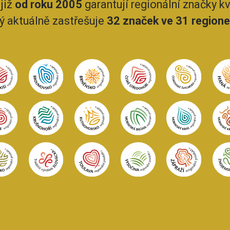
již
od roku 2005
garantují regionální značky kva
rý aktuálně zastřešuje
32 značek ve 31 region