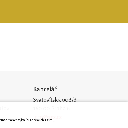
Kancelář
Svatovítská 906/6
ařov
160 00 Praha 6
info@arz.cz
 informace týkající se Vašich zájmů.