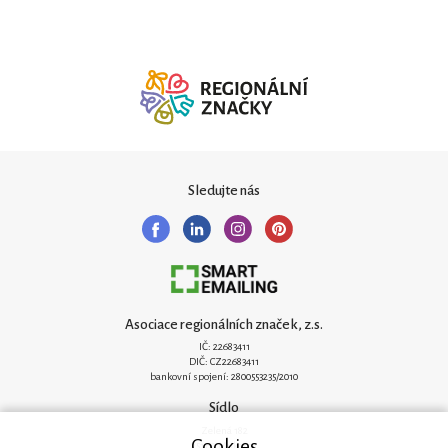
Sledujte nás
Asociace regionálních značek, z.s.
IČ: 22683411
DIČ: CZ22683411
bankovní spojení: 2800553235/2010
Sídlo
Zelená 182
Cookies
251 62 Mukařov