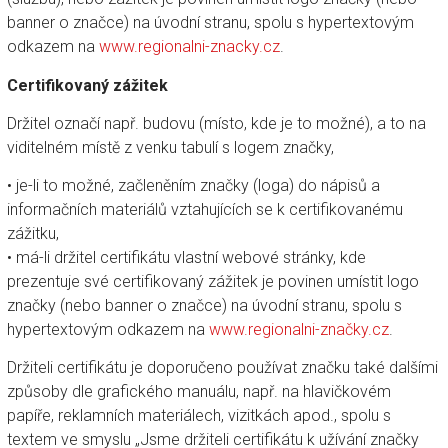
banner o značce) na úvodní stranu, spolu s hypertextovým
odkazem na
www.regionalni-znacky.cz
.
Certifikovaný zážitek
Držitel označí např. budovu (místo, kde je to možné), a to na
viditelném místě z venku tabulí s logem značky,
• je-li to možné, začleněním značky (loga) do nápisů a
informačních materiálů vztahujících se k certifikovanému
zážitku,
• má-li držitel certifikátu vlastní webové stránky, kde
prezentuje své certifikovaný zážitek je povinen umístit logo
značky (nebo banner o značce) na úvodní stranu, spolu s
hypertextovým odkazem na
www.regionalni-značky.cz
.
Držiteli certifikátu je doporučeno používat značku také dalšími
způsoby dle grafického manuálu, např. na hlavičkovém
papíře, reklamních materiálech, vizitkách apod., spolu s
textem ve smyslu „Jsme držiteli certifikátu k užívání značky