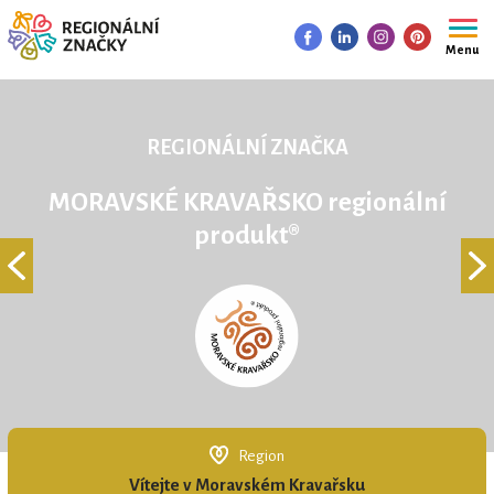
Menu
REGIONÁLNÍ ZNAČKA
MORAVSKÉ KRAVAŘSKO regionální
produkt®
Region
Vítejte v Moravském Kravařsku