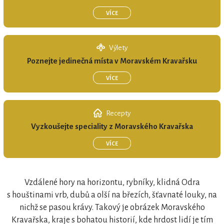
REGIONÁLNÍ ZNAČKA
VÍCE
MORAVSKÉ KRAVAŘSKO regionální
produkt®
Výlety
Poznejte jedinečná místa v Moravském Kravařsku
VÍCE
Recepty
Vyzkoušejte speciality z Moravského Kravařska
VÍCE
REGIONÁLNÍ ZNAČKA
Vzdálené hory na horizontu, rybníky, klidná Odra
s houštinami vrb, dubů a olší na březích, šťavnaté louky, na
MORAVSKÉ KRAVAŘSKO regionální
nichž se pasou krávy. Takový je obrázek Moravského
produkt®
Kravařska, kraje s bohatou historií, kde hrdost lidí je tím