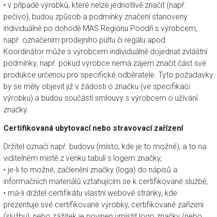
• v případě výrobků, které nelze jednotlivě značit (např.
pečivo), budou způsob a podmínky značení stanoveny
individuálně po dohodě MAS Regionu Poodří s výrobcem,
např. označením prodejního pultu či regálu apod.
Koordinátor může s výrobcem individuálně dojednat zvláštní
podmínky, např. pokud výrobce nemá zájem značit část své
produkce určenou pro specifické odběratele. Tyto požadavky
by se měly objevit již v žádosti o značku (ve specifikaci
výrobku) a budou součástí smlouvy s výrobcem o užívání
značky.
Certifikovaná ubytovací nebo stravovací zařízení
Držitel označí např. budovu (místo, kde je to možné), a to na
viditelném místě z venku tabulí s logem značky,
• je-li to možné, začlenění značky (loga) do nápisů a
informačních materiálů vztahujícím se k certifikované službě,
• má-li držitel certifikátu vlastní webové stránky, kde
prezentuje své certifikované výrobky, certifikované zařízení
(službu), nebo zážitek je povinen umístit logo značky (nebo