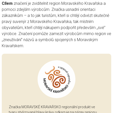
Cílem
značení je zviditelnit region Moravského Kravařska a
pomoci zdejším výrobcům. Značka usnadní orientaci
zákazníkům – a to jak turistům, kteří si chtějí odvézt skutečně
pravý suvenýr z Moravského Kravařska, tak místním
obyvatelům, kteří chtějí nákupem podpořit především „své”
výrobce. Značení pomůže zamezit výrobcům mimo region ve
„zneužívání” názvů a symbolů spojených s Moravským
Kravařskem.
Značka MORAVSKÉ KRAVAŘSKO regionální produkt ve
tvaru stylizované hlavy krávy odkazuje na název regionu