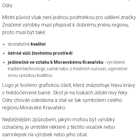
Odry.
Místní původ však není jedinou podmínkou pro udělení značky.
Značené výrobky musí přispívat k dobrému jménu regionu,
proto musí být také:
dostatečně
kvalitní
šetrné vůči
životnímu prostředí
jedinečné ve vztahu k Moravskému Kravařsku
- vyrobené
tradiční technologií, ručně nebo z místních surovin, výjimečné
svou vysokou kvalitou
Logo je tvořeno grafickou částí, která znázorňuje hlavu krávy
v hnědočervené barvě. Skot je na loukách údolní nivy řeky
Odry chován odedávna a stal se tak symbolem celého
regionu Moravské Kravařsko.
Nejběžnějším způsobem, jakým mohou být výrobky
označeny, je umístění některé z těchto visaček nebo
samolepek na výrobek nebo jeho obal.