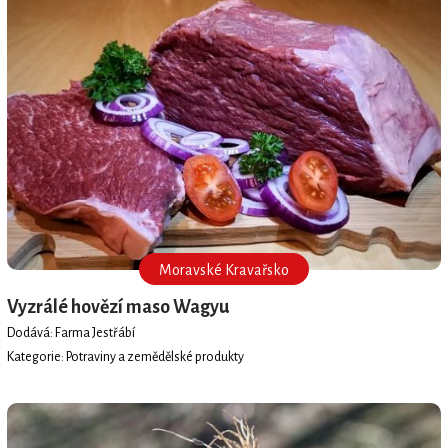
Moravské Kravařsko
Vyzrálé hovězí maso Wagyu
Dodává: Farma Jestřábí
Kategorie: Potraviny a zemědělské produkty