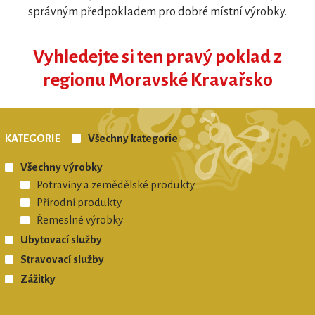
správným předpokladem pro dobré místní výrobky.
Vyhledejte si ten pravý poklad z
regionu Moravské Kravařsko
KATEGORIE
Všechny kategorie
REGIONÁLNÍ ZNAČKA
Všechny výrobky
Potraviny a zemědělské produkty
MORAVSKÉ KRAVAŘSKO regionální
Přírodní produkty
produkt®
Řemeslné výrobky
Ubytovací služby
Stravovací služby
Zážitky