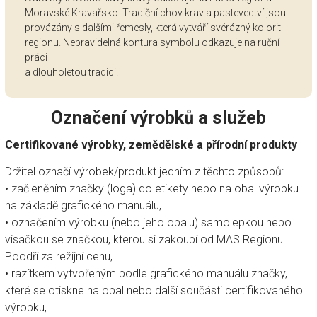
Moravské Kravařsko. Tradiční chov krav a pastevectví jsou
provázány s dalšími řemesly, která vytváří svérázný kolorit
regionu. Nepravidelná kontura symbolu odkazuje na ruční
práci
a dlouholetou tradici.
Označení výrobků a služeb
Certifikované výrobky, zemědělské a přírodní produkty
Držitel označí výrobek/produkt jedním z těchto způsobů:
• začleněním značky (loga) do etikety nebo na obal výrobku
na základě grafického manuálu,
• označením výrobku (nebo jeho obalu) samolepkou nebo
visačkou se značkou, kterou si zakoupí od MAS Regionu
Poodří za režijní cenu,
• razítkem vytvořeným podle grafického manuálu značky,
které se otiskne na obal nebo další součásti certifikovaného
výrobku,