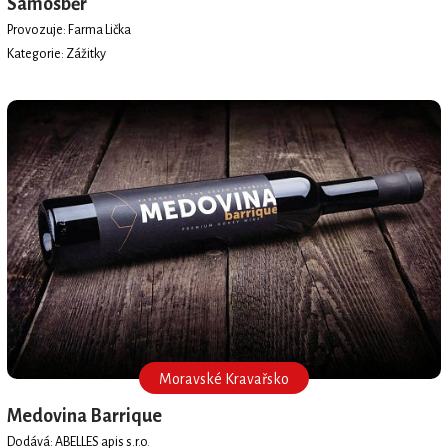
Samosběr
Provozuje: Farma Lička
Kategorie: Zážitky
Moravské Kravařsko
Medovina Barrique
Dodává: ABELLES apis s.r.o.