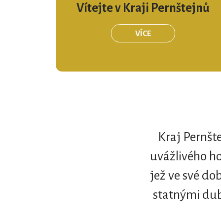
Vítejte v Kraji Pernštejnů
VÍCE
Kraj Pernšte
uvážlivého h
jež ve své do
statnými duby