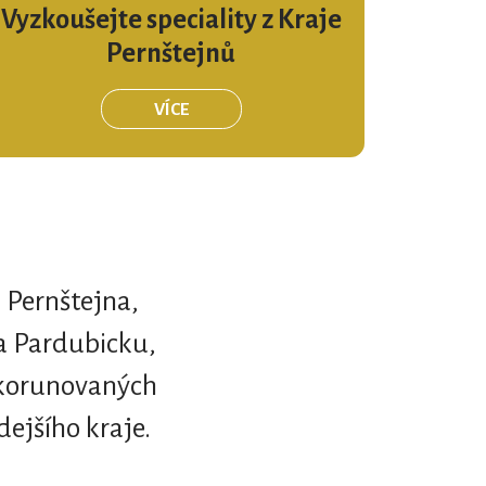
Vyzkoušejte speciality z Kraje
Pernštejnů
VÍCE
z Pernštejna,
a Pardubicku,
í korunovaných
dejšího kraje.