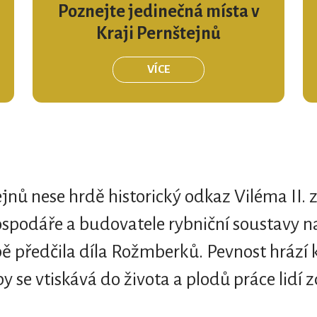
Poznejte jedinečná místa v
Kraji Pernštejnů
VÍCE
jnů nese hrdě historický odkaz Viléma II. 
ospodáře a budovatele rybniční soustavy n
bě předčila díla Rožmberků. Pevnost hráz
 se vtiskává do života a plodů práce lidí z