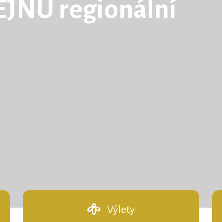
JNŮ regionální
Výlety