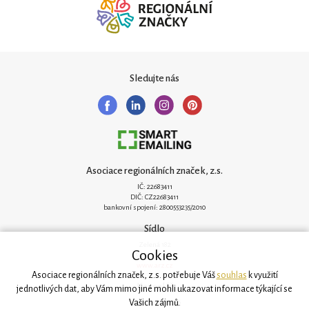
Sledujte nás
Asociace regionálních značek, z.s.
IČ: 22683411
DIČ: CZ22683411
bankovní spojení: 2800553235/2010
Sídlo
Zelená 182
Cookies
251 62 Mukařov
www.arz.cz
Asociace regionálních značek, z.s. potřebuje Váš
souhlas
k využití
Kancelář
jednotlivých dat, aby Vám mimo jiné mohli ukazovat informace týkající se
Vašich zájmů.
Svatovítská 906/6