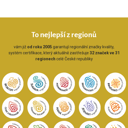
To nejlepší z regionů
vám již
od roku 2005
garantují regionální značky kvality,
systém certifikace, který aktuálně zastřešuje
32 značek ve 31
regionech
celé České republiky