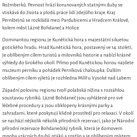
Rožmberků. Pevnost hrází korunovaných statnými duby se
vtiskává do života a plodů práce lidí zdejšího kraje. Kraj
Pernštejnů se rozkládá mezi Pardubicemi a Hradcem Králové,
kolem měst Lázně Bohdaneč a Holice.
Dominantou regionu je Kunětická hora s majestátní siluetou
gotického hradu. Hrad Kunětická hora, postavený ve 14. století,
je oblíbeným cílem turistů a milovníků historie a nabízí krásné
výhledy do širokého okolí. Přímo pod Kunětickou horou najdete
muzeum perníku a pohádek Perníková chaloupka. Dalším
oblíbeným cílem výletů je rozhledna Milíř u Vysoké nad Labem.
Západní polovinu regionu tvoří polabská nížina s rozsáhlou
soustavou rybníků. Lázně Bohdaneč jsou vyhlášené pro své
léčebné procedury a jsou obklopeny krásnými parky a
zahradami, které poskytují klidné prostředí pro relaxaci. V okolí
se nachází nějkolik několik přírodních rezervací, jako je Národní
přírodní rezervace Bohdanečský rybník, která je domovem
mnoha vzácných druhů ptáků a rostlin a je oblíbeným místem