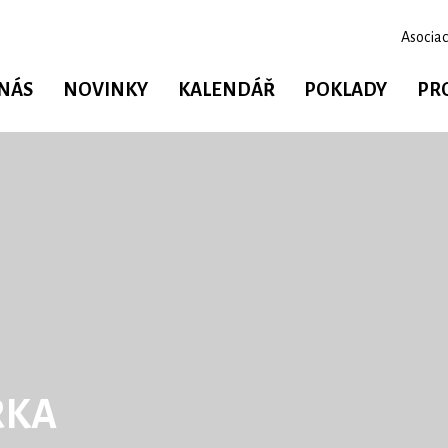
Asociac
 NÁS
NOVINKY
KALENDÁŘ
POKLADY
PR
RKA