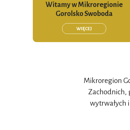
Witamy w Mikroregionie
Gorolsko Swoboda
WIĘCEJ
Mikroregion Go
Zachodnich, 
wytrwałych i