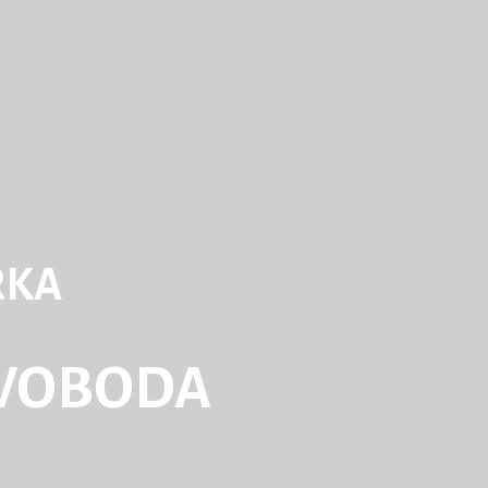
RKA
WOBODA