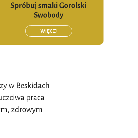
Spróbuj smaki Gorolski
Swobody
WIĘCEJ
szy w Beskidach
uczciwa praca
lnym, zdrowym