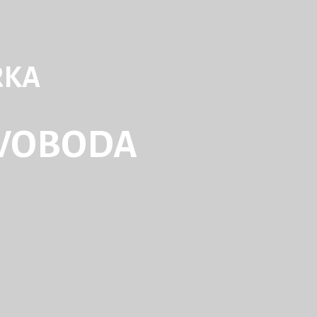
RKA
WOBODA