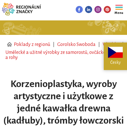
Menu
Poklady z regionů
Gorolsko Swoboda
Výrobky
Umělecké a užitné výrobky ze samorostů, ovčácké trouby
a rohy
Česky
Korzenioplastyka, wyroby
artystyczne i użytkowe z
jedné kawałka drewna
(kadłuby), trómby łowczorski