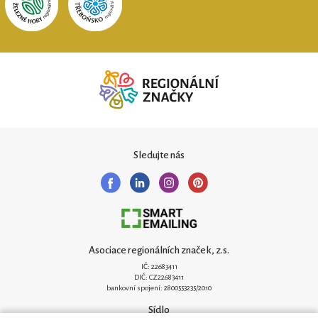
Sledujte nás
Asociace regionálních značek, z.s.
IČ: 22683411
DIČ: CZ22683411
bankovní spojení: 2800553235/2010
Sídlo