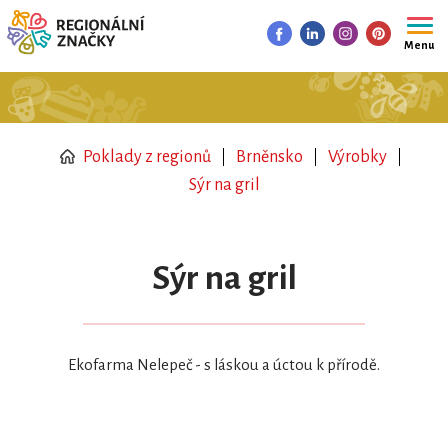
Menu
Poklady z regionů
Brněnsko
Výrobky
Sýr na gril
Sýr na gril
Ekofarma Nelepeč - s láskou a úctou k přírodě.