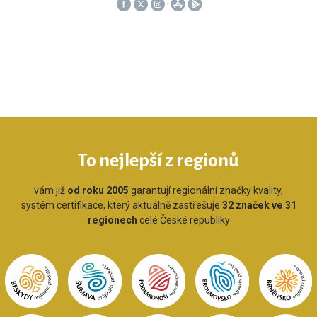
To nejlepší z regionů
vám již
od roku 2005
garantují regionální značky kvality,
systém certifikace, který aktuálně zastřešuje
32 značek ve 31
regionech
celé České republiky