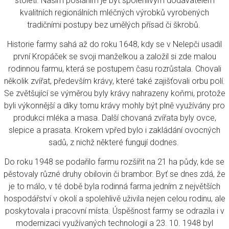
století. Naším posláním je být spolehlivým dodavatelem
kvalitních regionálních mléčných výrobků vyrobených
tradičními postupy bez umělých přísad či škrobů.
Historie farmy sahá až do roku 1648, kdy se v Nelepči usadil
první Kropáček se svoji manželkou a založil si zde malou
rodinnou farmu, která se postupem času rozrůstala. Chovali
několik zvířat, především krávy, které také zajišťovali orbu polí.
Se zvětšující se výměrou byly krávy nahrazeny koňmi, protože
byli výkonnější a díky tomu krávy mohly být plně využívány pro
produkci mléka a masa. Další chovaná zvířata byly ovce,
slepice a prasata. Krokem vpřed bylo i zakládání ovocných
sadů, z nichž některé fungují dodnes.
Do roku 1948 se podařilo farmu rozšířit na 21 ha půdy, kde se
pěstovaly různé druhy obilovin či brambor. Byť se dnes zdá, že
je to málo, v té době byla rodinná farma jedním z největších
hospodářství v okolí a spolehlivě uživila nejen celou rodinu, ale
poskytovala i pracovní místa. Úspěšnost farmy se odrazila i v
modernizaci využívaných technologií a 23. 10. 1948 byl