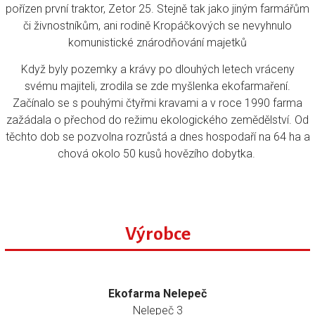
pořízen první traktor, Zetor 25. Stejně tak jako jiným farmářům
či živnostníkům, ani rodině Kropáčkových se nevyhnulo
komunistické znárodňování majetků
Když byly pozemky a krávy po dlouhých letech vráceny
svému majiteli, zrodila se zde myšlenka ekofarmaření.
Začínalo se s pouhými čtyřmi kravami a v roce 1990 farma
zažádala o přechod do režimu ekologického zemědělství. Od
těchto dob se pozvolna rozrůstá a dnes hospodaří na 64 ha a
chová okolo 50 kusů hovězího dobytka.
Výrobce
Ekofarma Nelepeč
Nelepeč 3