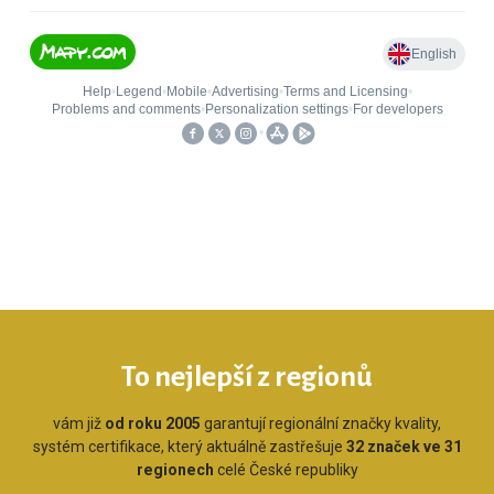
To nejlepší z regionů
vám již
od roku 2005
garantují regionální značky kvality,
systém certifikace, který aktuálně zastřešuje
32 značek ve 31
regionech
celé České republiky