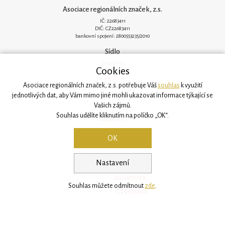
Asociace regionálních značek, z.s.
IČ: 22683411
DIČ: CZ22683411
bankovní spojení: 2800553235/2010
Sídlo
Zelená 182
Cookies
251 62 Mukařov
www.arz.cz
Asociace regionálních značek, z.s. potřebuje Váš
souhlas
k využití
Kancelář
jednotlivých dat, aby Vám mimo jiné mohli ukazovat informace týkající se
Vašich zájmů.
Svatovítská 906/6
160 00 Praha 6
Souhlas udělíte kliknutím na políčko „OK“.
info@arz.cz
OK
Nastavení
© 2026, Asociace regionálních značek
Webdesign:
2123design
Souhlas můžete odmítnout
zde
.
Development:
BestSite