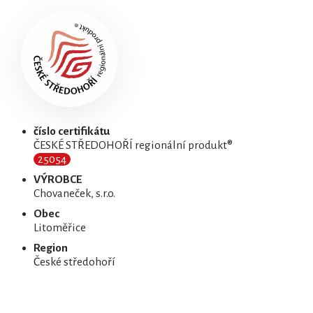
číslo certifikátu
ČESKÉ STŘEDOHOŘÍ regionální produkt®
25054
VÝROBCE
Chovaneček, s.r.o.
Obec
Litoměřice
Region
České středohoří