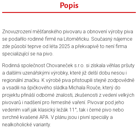
Popis
Znovuzrození měšťanského pivovaru a obnovení výroby piva
se podařilo rodinné firmě na Litoměřicku. Současný nájemce
zde působí teprve od léta 2025 a překvapivě to není firma
specializující se na pivo.
Rodinná společnost Chovaneček s.r.o. si získala věhlas pršuty
a dalšími uzenářskými výrobky, které již delší dobu nesou i
regionální značku. K výrobě piva přistoupili stejně zodpovědně
a vsadili na špičkového sládka Michala Rouče, který do
projektu přináší odborné znalosti, zkušenosti z vedení velkých
pivovarů i nadšení pro řemeslné vaření. Pivovar pod jeho
vedením vaří jak klasický ležák 11°, tak i černé pivo nebo
svrchně kvašené APA. V plánu jsou i pivní speciály a
nealkoholické varianty.