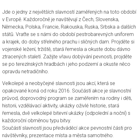
Jde o jedny z největších slavností zaměřených na toto období
v Evropě. Každoročně je navštěvují z Čech, Slovenska,
Německa, Polska, Francie, Rakouska, Ruska, Srbska a dalších
států. Vraťte se s námi do období pestrobarevných uniforem
a krajek, do doby střelného prachu i sličných dam. Projděte si
vojenské ležení, tržiště, stará řemesla a okuste dobu dávno
ztracených staletí. Zažijte vřavu dobývání pevnosti, projděte
se po terezínských hradbách i jeho podzemí a okuste něco
opravdu netradičního.
Velkolepé a neobyčejné slavnosti jsou akcí, která se
opakované koná od roku 2016. Součástí akce je slavnostní
průvod, doprovodný program se zaměřením na rodiny i děti,
historii, vzdělávací aktivity, ukázky oživlé historie, stará
řemesla, dvě velkolepé bitevní ukázky (odpolední a noční) s
každoroční obměnou typu bitvy.
Součástí slavností jsou předváděcí akce pevnostní části pro
návštěvníky, prezentace místa a města samotného.