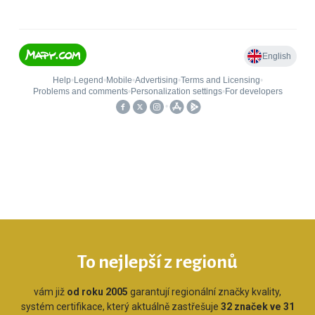
To nejlepší z regionů
vám již
od roku 2005
garantují regionální značky kvality,
systém certifikace, který aktuálně zastřešuje
32 značek ve 31