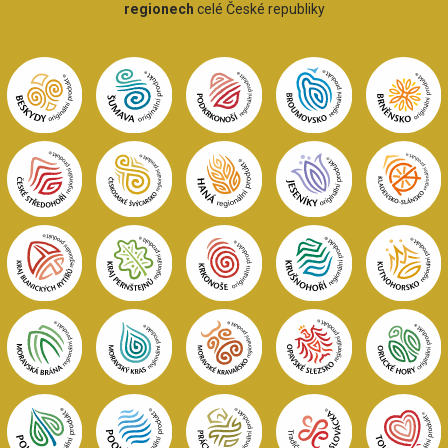
regionech
celé České republiky