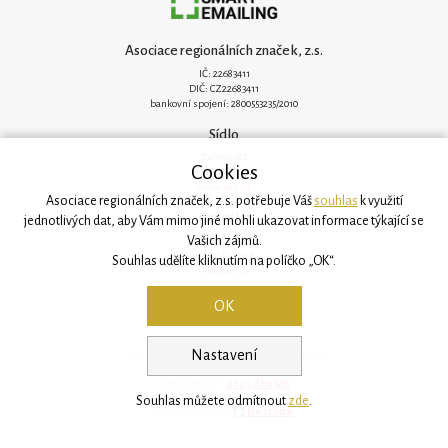
Asociace regionálních značek, z.s.
IČ: 22683411
DIČ: CZ22683411
bankovní spojení: 2800553235/2010
Sídlo
Zelená 182
Cookies
251 62 Mukařov
www.arz.cz
Asociace regionálních značek, z.s. potřebuje Váš
souhlas
k využití
Kancelář
jednotlivých dat, aby Vám mimo jiné mohli ukazovat informace týkající se
Vašich zájmů.
Svatovítská 906/6
160 00 Praha 6
Souhlas udělíte kliknutím na políčko „OK“.
info@arz.cz
OK
Nastavení
© 2026, Asociace regionálních značek
Webdesign:
2123design
Souhlas můžete odmítnout
zde
.
Development:
BestSite