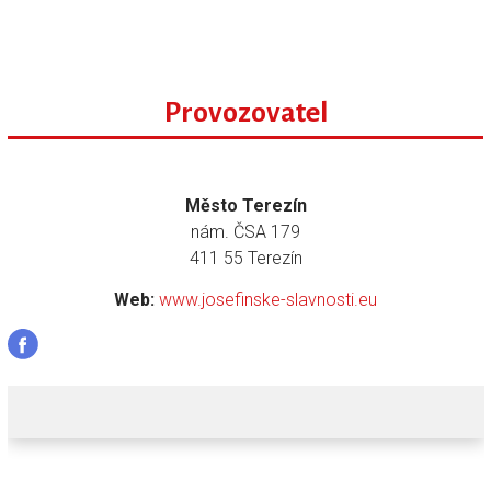
Provozovatel
Město Terezín
nám. ČSA 179
411 55 Terezín
Web:
www.josefinske-slavnosti.eu