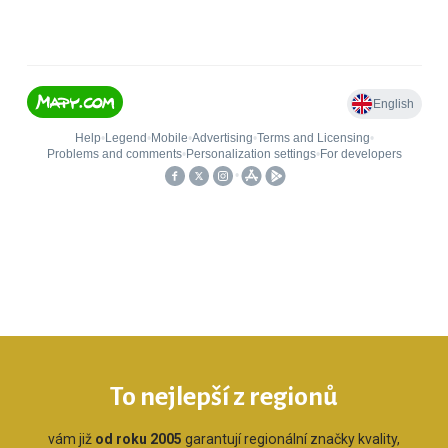
To nejlepší z regionů
vám již
od roku 2005
garantují regionální značky kvality,