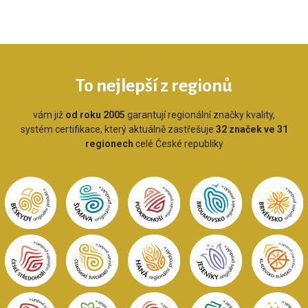
To nejlepší z regionů
vám již
od roku 2005
garantují regionální značky kvality,
systém certifikace, který aktuálně zastřešuje
32 značek ve 31
regionech
celé České republiky