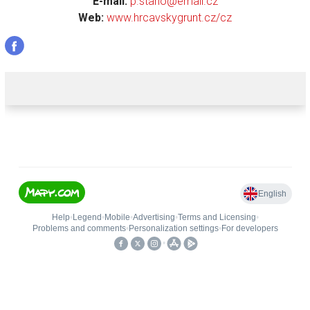
E-mail:
p.stano@email.cz
Web:
www.hrcavskygrunt.cz/cz