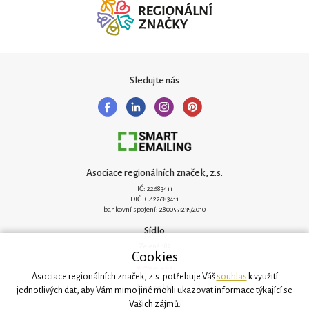
Sledujte nás
Asociace regionálních značek, z.s.
IČ: 22683411
DIČ: CZ22683411
bankovní spojení: 2800553235/2010
Sídlo
Zelená 182
Cookies
251 62 Mukařov
www.arz.cz
Asociace regionálních značek, z.s. potřebuje Váš
souhlas
k využití
Kancelář
jednotlivých dat, aby Vám mimo jiné mohli ukazovat informace týkající se
Vašich zájmů.
Svatovítská 906/6