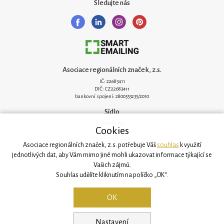
Sledujte nás
Asociace regionálních značek, z.s.
IČ: 22683411
DIČ: CZ22683411
bankovní spojení: 2800553235/2010
Sídlo
Zelená 182
Cookies
251 62 Mukařov
www.arz.cz
Asociace regionálních značek, z.s. potřebuje Váš
souhlas
k využití
Kancelář
jednotlivých dat, aby Vám mimo jiné mohli ukazovat informace týkající se
Vašich zájmů.
Svatovítská 906/6
160 00 Praha 6
Souhlas udělíte kliknutím na políčko „OK“.
info@arz.cz
OK
Nastavení
© 2026, Asociace regionálních značek