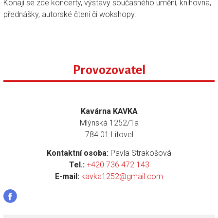
Konají se zde koncerty, výstavy současného umění, knihovna,
přednášky, autorské čtení či wokshopy.
Provozovatel
Kavárna KAVKA
Mlýnská 1252/1a
784 01 Litovel
Kontaktní osoba:
Pavla Strakošová
Tel.:
+420 736 472 143
E-mail:
kavka1252@gmail.com