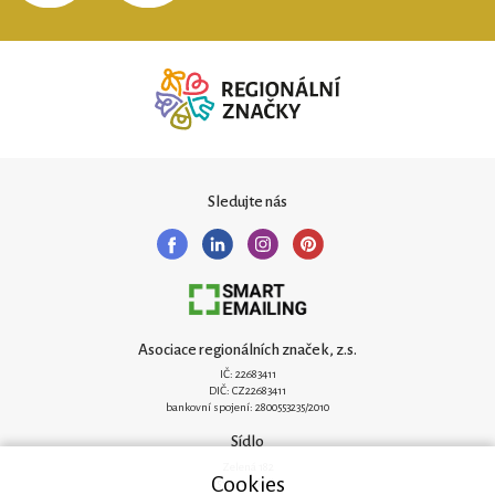
Sledujte nás
Asociace regionálních značek, z.s.
IČ: 22683411
DIČ: CZ22683411
bankovní spojení: 2800553235/2010
Sídlo
Zelená 182
Cookies
251 62 Mukařov