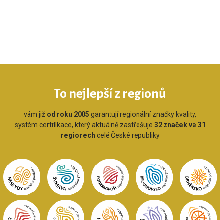
To nejlepší z regionů
vám již
od roku 2005
garantují regionální značky kvality,
systém certifikace, který aktuálně zastřešuje
32 značek ve 31
regionech
celé České republiky