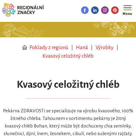
Menu
Poklady z regionů
Haná
Výrobky
Kvasový celožitný chléb
Kvasový celožitný chléb
Pekárna ZDRAVOSTi se specializuje na výrobu kvasového, 100%
žitného chleba. Tahounem v sortimentu pekárny je žitný
kvasový chléb Bohan, který může být dochuceny chia semínky,
slunečnicí, dýní, lnem, česnekem, cibulí, nebo sušenými rajčaty.