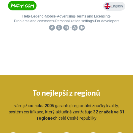
To nejlepší z regionů
vám již
od roku 2005
garantují regionální značky kvality,
systém certifikace, který aktuálně zastřešuje
32 značek ve 31
regionech
celé České republiky