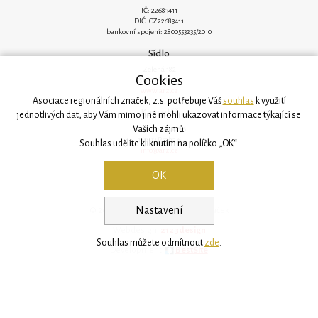
IČ: 22683411
DIČ: CZ22683411
bankovní spojení: 2800553235/2010
Sídlo
Zelená 182
Cookies
251 62 Mukařov
www.arz.cz
Asociace regionálních značek, z.s. potřebuje Váš
souhlas
k využití
Kancelář
jednotlivých dat, aby Vám mimo jiné mohli ukazovat informace týkající se
Vašich zájmů.
Svatovítská 906/6
160 00 Praha 6
Souhlas udělíte kliknutím na políčko „OK“.
info@arz.cz
OK
Nastavení
© 2026, Asociace regionálních značek
Webdesign:
2123design
Souhlas můžete odmítnout
zde
.
Development:
BestSite