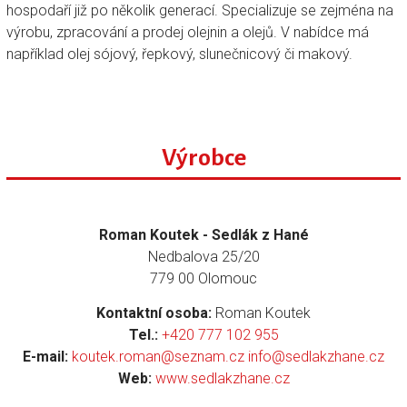
hospodaří již po několik generací. Specializuje se zejména na
výrobu, zpracování a prodej olejnin a olejů. V nabídce má
například olej sójový, řepkový, slunečnicový či makový.
Výrobce
Roman Koutek - Sedlák z Hané
Nedbalova 25/20
779 00 Olomouc
Kontaktní osoba:
Roman Koutek
Tel.:
+420 777 102 955
E-mail:
koutek.roman@seznam.cz info@sedlakzhane.cz
Web:
www.sedlakzhane.cz