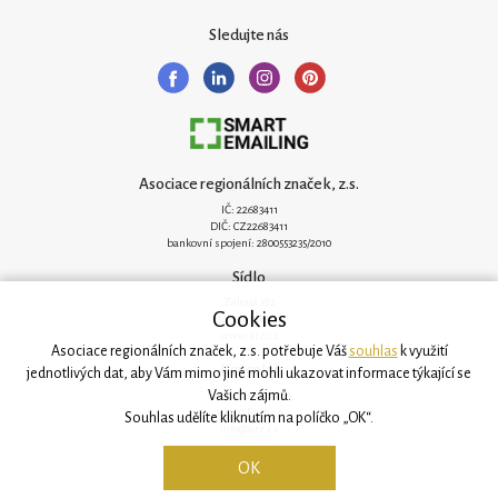
Sledujte nás
Asociace regionálních značek, z.s.
IČ: 22683411
DIČ: CZ22683411
bankovní spojení: 2800553235/2010
Sídlo
Zelená 182
Cookies
251 62 Mukařov
www.arz.cz
Asociace regionálních značek, z.s. potřebuje Váš
souhlas
k využití
Kancelář
jednotlivých dat, aby Vám mimo jiné mohli ukazovat informace týkající se
Vašich zájmů.
Svatovítská 906/6
160 00 Praha 6
Souhlas udělíte kliknutím na políčko „OK“.
info@arz.cz
OK