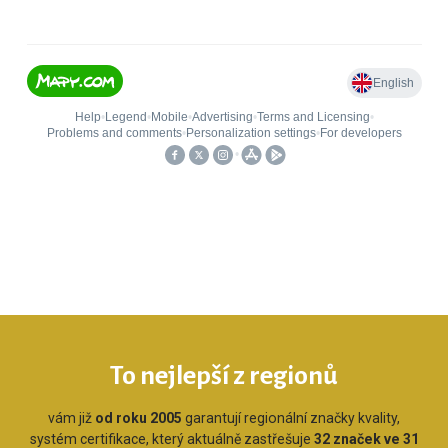
To nejlepší z regionů
vám již
od roku 2005
garantují regionální značky kvality,
systém certifikace, který aktuálně zastřešuje
32 značek ve 31