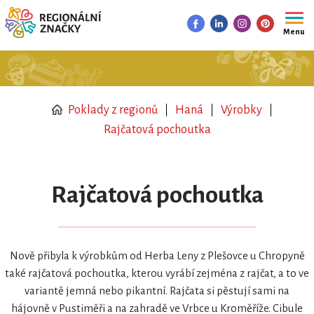
Menu
Poklady z regionů
Haná
Výrobky
Rajčatová pochoutka
Rajčatová pochoutka
Nově přibyla k výrobkům od Herba Leny z Plešovce u Chropyně
také rajčatová pochoutka, kterou vyrábí zejména z rajčat, a to ve
variantě jemná nebo pikantní. Rajčata si pěstují sami na
hájovně v Pustiměři a na zahradě ve Vrbce u Kroměříže. Cibule