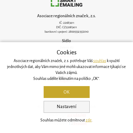
Asociace regionálních značek, z.s.
IČ: 22683411
DIČ: CZ22683411
bankovní spojení: 2800553235/2010
Sídlo
Zelená 182
Cookies
251 62 Mukařov
www.arz.cz
Asociace regionálních značek, z.s. potřebuje Váš
souhlas
k využití
Kancelář
jednotlivých dat, aby Vám mimo jiné mohli ukazovat informace týkající se
Vašich zájmů.
Svatovítská 906/6
160 00 Praha 6
Souhlas udělíte kliknutím na políčko „OK“.
info@arz.cz
OK
Nastavení
© 2026, Asociace regionálních značek
Webdesign:
2123design
Souhlas můžete odmítnout
zde
.
Development:
BestSite