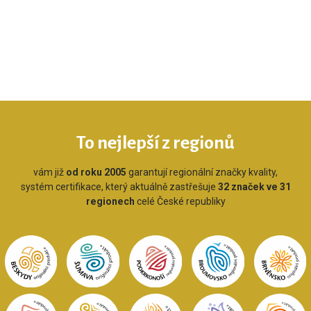
To nejlepší z regionů
vám již
od roku 2005
garantují regionální značky kvality,
systém certifikace, který aktuálně zastřešuje
32 značek ve 31
regionech
celé České republiky