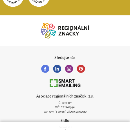
Sledujte nás
Asociace regionálních značek, z.s.
IČ: 22683411
DIČ: CZ22683411
bankovní spojení: 2800553235/2010
Sídlo
Zelená 182