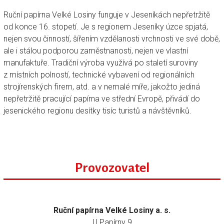
Ruční papírna Velké Losiny funguje v Jeseníkách nepřetržitě
od konce 16. stopetí. Je s regionem Jeseníky úzce spjatá,
nejen svou činností, šířením vzdělanosti vrchnosti ve své době,
ale i stálou podporou zaměstnanosti, nejen ve vlastní
manufaktuře. Tradiční výroba využívá po staletí suroviny
z místních polností, technické vybavení od regionálních
strojírenských firem, atd. a v nemalé míře, jakožto jediná
nepřetržitě pracující papírna ve střední Evropě, přivádí do
jesenického regionu desítky tisíc turistů a návštěvníků.
Provozovatel
Ruční papírna Velké Losiny a. s.
U Papírny 9