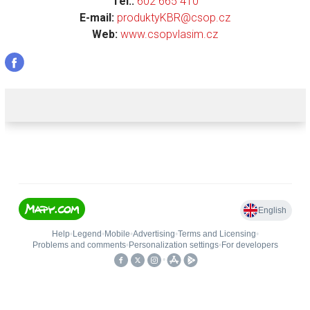
Tel.:
602 665 410
E-mail:
produktyKBR@csop.cz
Web:
www.csopvlasim.cz