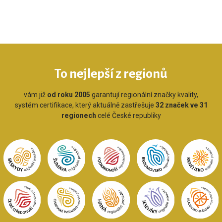
To nejlepší z regionů
vám již
od roku 2005
garantují regionální značky kvality,
systém certifikace, který aktuálně zastřešuje
32 značek ve 31
regionech
celé České republiky