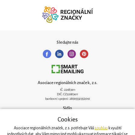
Sledujte nás
Asociace regionálních značek, z.s.
IČ: 22683411
DIČ: CZ22683411
bankovní spojení: 2800553235/2010
Sídlo
Zelená 182
Cookies
251 62 Mukařov
www.arz.cz
Asociace regionálních značek, z.s. potřebuje Váš
souhlas
k využití
Kancelář
jednotlivých dat, aby Vám mimo jiné mohli ukazovat informace týkající se