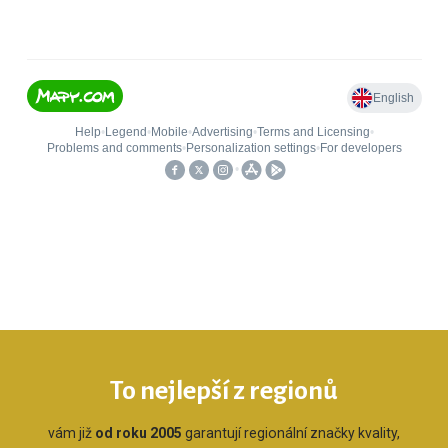
To nejlepší z regionů
vám již
od roku 2005
garantují regionální značky kvality,