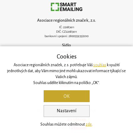
Asociace regionálních značek, z.s.
IČ: 22683411
DIČ: CZ22683411
bankovní spojení: 2800553235/2010
Sídlo
Zelená 182
Cookies
251 62 Mukařov
www.arz.cz
Asociace regionálních značek, z.s. potřebuje Váš
souhlas
k využití
Kancelář
jednotlivých dat, aby Vám mimo jiné mohli ukazovat informace týkající se
Vašich zájmů.
Svatovítská 906/6
160 00 Praha 6
Souhlas udělíte kliknutím na políčko „OK“.
info@arz.cz
OK
Nastavení
© 2026, Asociace regionálních značek
Webdesign:
2123design
Souhlas můžete odmítnout
zde
.
Development:
BestSite