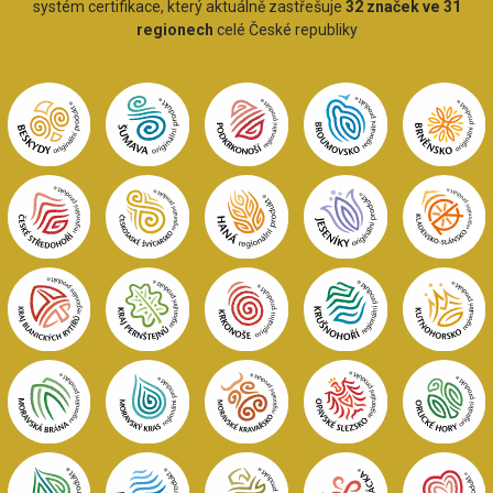
systém certifikace, který aktuálně zastřešuje
32 značek ve 31
regionech
celé České republiky