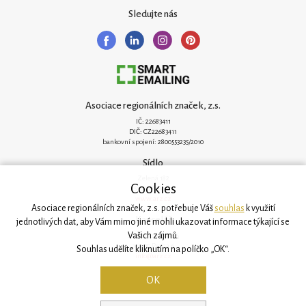
Sledujte nás
Asociace regionálních značek, z.s.
IČ: 22683411
DIČ: CZ22683411
bankovní spojení: 2800553235/2010
Sídlo
Zelená 182
Cookies
251 62 Mukařov
www.arz.cz
Asociace regionálních značek, z.s. potřebuje Váš
souhlas
k využití
Kancelář
jednotlivých dat, aby Vám mimo jiné mohli ukazovat informace týkající se
Vašich zájmů.
Svatovítská 906/6
160 00 Praha 6
Souhlas udělíte kliknutím na políčko „OK“.
info@arz.cz
OK