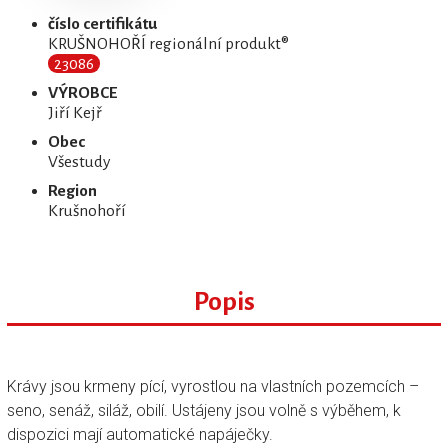
číslo certifikátu
KRUŠNOHOŘÍ regionální produkt®
23086
VÝROBCE
Jiří Kejř
Obec
Všestudy
Region
Krušnohoří
Popis
Krávy jsou krmeny pící, vyrostlou na vlastních pozemcích –
seno, senáž, siláž, obilí. Ustájeny jsou volně s výběhem, k
dispozici mají automatické napáječky.