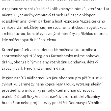
V regionu se nachází také několik krásných zámků, které stojí za
návštěvu. Jedinečný empírový zámek Kačina je obklopen
rozsáhlým anglickým parkem a hostí expozice Muzea českého
venkova. Zámek Žleby zaujme svou romantickou neogotickou
architekturou, bohatě vybavenými interiéry a přilehlou oborou,
kde můžete spatřit bílého jelena.
Kromě památek zde najdete také možnosti kulturního a
sportovního vyžití. V regionu Kutnohorsko máme bobovou
dráhu, oboru s bílými jeleny, rozhlednu Bohdanka, dětský
zábavní park Heroland a mnohé další.
Region nabízí i nádhernou krajinu vhodnou pro pěší turistiku i
cyklistiku. Jemně zvlněné kopce, lesy a louky vytvářejí ideální
prostředí pro milovníky přírody, kteří mohou objevovat
malebná údolí říčky Vrchlice, navštívit romantické zříceniny
hradu Sion nebo projít stezky podél řek Doubravy a Vrchlice.