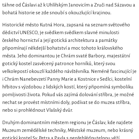
táhne od Čáslavi až k Uhlířským Janovicím a Zruči nad Sázavou a
bohatá historie se zde snoubí s okouzlující krajinou.
Historické město Kutná Hora, zapsaná na seznam světového
dědictví UNESCO, je svědkem svědkem slavné minulosti
českého hornictví a její gotická architektura a památky
připomínají někdejší bohatství a moc tohoto královského
města. Jeho dominantou je Chrám svaté Barbory, majestátní
gotický kostel zasvěcený patronce horníků, který svou
velkolepostí okouzlí každého návštěvníka. Neméně fascinující je
i Chrám Nanebevzetí Panny Marie a Kostnice v Sedlci, kostelní
hřbitov s výzdobou z lidských kostí, který připomíná symboliku
pomíjivosti života. Pokud vás zajímá dolování stříbra, je možné
nechat se provést místními doly, podívat se do muzea stříbra,
nebo si prohlédnout Vlašský dvůr.
Druhým dominantním městem regionu je Čáslav, kde najdete
Muzeum zemědělské techniky, Městské muzeum, nebo krásný
gotický kostel Sv. Petra a Pavla s nepřehlédnutelnou věží.