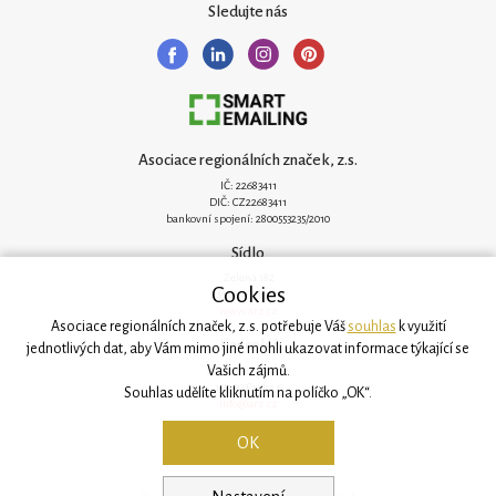
Sledujte nás
Asociace regionálních značek, z.s.
IČ: 22683411
DIČ: CZ22683411
bankovní spojení: 2800553235/2010
Sídlo
Zelená 182
Cookies
251 62 Mukařov
www.arz.cz
Asociace regionálních značek, z.s. potřebuje Váš
souhlas
k využití
Kancelář
jednotlivých dat, aby Vám mimo jiné mohli ukazovat informace týkající se
Vašich zájmů.
Svatovítská 906/6
160 00 Praha 6
Souhlas udělíte kliknutím na políčko „OK“.
info@arz.cz
OK