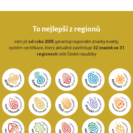
To nejlepší z regionů
vám již
od roku 2005
garantují regionální značky kvality,
systém certifikace, který aktuálně zastřešuje
32 značek ve 31
regionech
celé České republiky