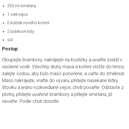
250 ml smetany
1 celé vejce
5 kuliček nového koření
2 bobkové listy
sůl
Postup:
Oloupejte brambory, nakrájejte na kostičky a uvaříte zvlášť v
osolené vodě. Všechny druhy masa a koření vložte do hrnce,
zalejte vodou, aby bylo maso ponořené, a vařte do změknutí.
Maso nakrájejte, vraťte do vývaru, přidejte nasekané lístky
šťovíku a jedno rozkvedlané vejce, chvíli povařte. Odstavte z
plotny, přidejte uvařené brambory a přilejte smetanu, již
nevařte. Podle chuti dosolte.