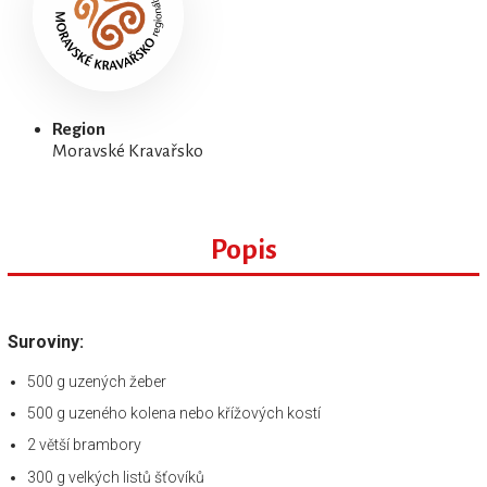
Region
Moravské Kravařsko
Popis
Suroviny:
500 g uzených žeber
500 g uzeného kolena nebo křížových kostí
2 větší brambory
300 g velkých listů šťovíků