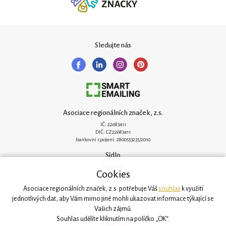
Sledujte nás
Asociace regionálních značek, z.s.
IČ: 22683411
DIČ: CZ22683411
bankovní spojení: 2800553235/2010
Sídlo
Zelená 182
Cookies
251 62 Mukařov
www.arz.cz
Asociace regionálních značek, z.s. potřebuje Váš
souhlas
k využití
Kancelář
jednotlivých dat, aby Vám mimo jiné mohli ukazovat informace týkající se
Vašich zájmů.
Svatovítská 906/6
160 00 Praha 6
Souhlas udělíte kliknutím na políčko „OK“.
info@arz.cz