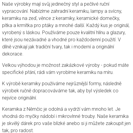
Naše výrobky mají svůj jedinečný styl a pečlivé ruční
vypracování. Nabízíme zahradní keramiku, lampy a svícny,
keramiku na zeď, věnce z keramiky, keramické domečky,
pítka a krmítka pro ptáky a mnohé další. Každý kus je originál,
vyrobený s láskou. Používáme pouze kvalitní hlínu a glazury,
které jsou nezávadné a vhodné pro každodenní použití. V
dílně vznikají jak tradiční tvary, tak i moderní a originální
dekorace.
Velkou výhodou je možnost zakázkové výroby - pokud máte
specifické přání, rádi vám vyrobíme keramiku na míru.
K výrobě keramiky používáme nejrůznější formy, následně
výrobek ručně dopracováváme tak, aby byl výsledek co
nejvíce originální.
Keramika z Němčic je odolná a vydrží vám mnoho let. Je
vhodná do myčky nádobí i mikrovlnné trouby. Naše keramika
je skvělý dárek pro vaše blízké anebo si ji můžete zakoupit jen
tak, pro radost.