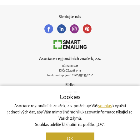
Sledujte nás
Asociace regionálních značek, z.s.
IČ: 22683411
DIČ: CZ22683411
bankovní spojení: 2800553235/2010
Sídlo
Zelená 182
Cookies
251 62 Mukařov
www.arz.cz
Asociace regionálních značek, z.s. potřebuje Váš
souhlas
k využití
Kancelář
jednotlivých dat, aby Vám mimo jiné mohli ukazovat informace týkající se
Vašich zájmů.
Svatovítská 906/6
160 00 Praha 6
Souhlas udělíte kliknutím na políčko „OK“.
info@arz.cz
OK