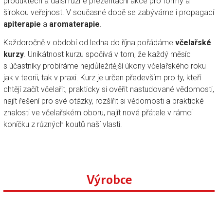
produktech a další různé prezentační akce pro formy a
širokou veřejnost. V současné době se zabýváme i propagací
apiterapie
a
aromaterapie
.
Každoročně v období od ledna do října pořádáme
včelařské
kurzy
. Unikátnost kurzu spočívá v tom, že každý měsíc
s účastníky probíráme nejdůležitější úkony včelařského roku
jak v teorii, tak v praxi. Kurz je určen především pro ty, kteří
chtějí začít včelařit, prakticky si ověřit nastudované vědomosti,
najít řešení pro své otázky, rozšířit si vědomosti a praktické
znalosti ve včelařském oboru, najít nové přátele v rámci
koníčku z různých koutů naší vlasti.
Výrobce