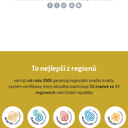
To nejlepší z regionů
vám již
od roku 2005
garantují regionální značky kvality,
systém certifikace, který aktuálně zastřešuje
32 značek ve 31
regionech
celé České republiky