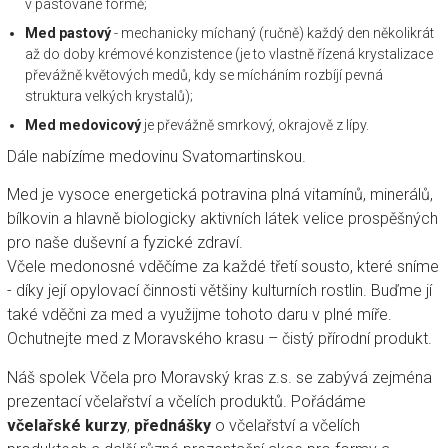
v pastované formě;
Med pastový
- mechanicky míchaný (ručně) každý den několikrát
až do doby krémové konzistence (je to vlastně řízená krystalizace
převážně květových medů, kdy se mícháním rozbíjí pevná
struktura velkých krystalů);
Med medovicový
je převážně smrkový, okrajově z lípy.
Dále nabízíme medovinu Svatomartinskou.
Med je vysoce energetická potravina plná vitamínů, minerálů,
bílkovin a hlavně biologicky aktivních látek velice prospěšných
pro naše duševní a fyzické zdraví.
Včele medonosné vděčíme za každé třetí sousto, které sníme
- díky její opylovací činnosti většiny kulturních rostlin. Buďme jí
také vděčni za med a využijme tohoto daru v plné míře.
Ochutnejte med z Moravského krasu – čistý přírodní produkt.
Náš spolek Včela pro Moravský kras z.s. se zabývá zejména
prezentací včelařství a včelích produktů. Pořádáme
včelařské kurzy
,
přednášky
o včelařství a včelích