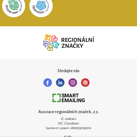
Sledujte nás
Asociace regionálních značek, z.s.
IČ: 22683411
DIČ: CZ22683411
bankovní spojení: 2800553235/2010