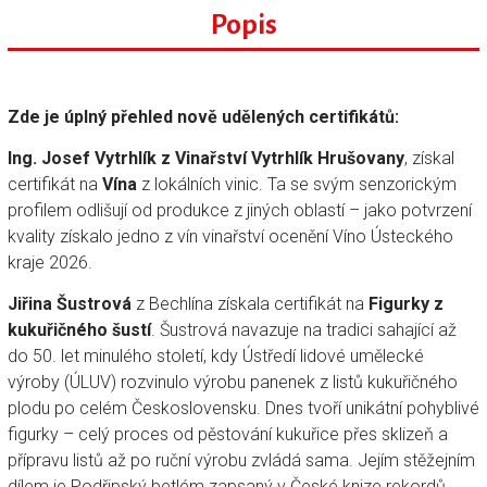
Popis
Zde je úplný přehled nově udělených certifikátů:
Ing. Josef Vytrhlík z Vinařství Vytrhlík Hrušovany
, získal
certifikát na
Vína
z lokálních vinic. Ta se svým senzorickým
profilem odlišují od produkce z jiných oblastí – jako potvrzení
kvality získalo jedno z vín vinařství ocenění Víno Ústeckého
kraje 2026.
Jiřina Šustrová
z Bechlína získala certifikát na
Figurky z
kukuřičného šustí
. Šustrová navazuje na tradici sahající až
do 50. let minulého století, kdy Ústředí lidové umělecké
výroby (ÚLUV) rozvinulo výrobu panenek z listů kukuřičného
plodu po celém Československu. Dnes tvoří unikátní pohyblivé
figurky – celý proces od pěstování kukuřice přes sklizeň a
přípravu listů až po ruční výrobu zvládá sama. Jejím stěžejním
dílem je Podřipský betlém zapsaný v České knize rekordů,