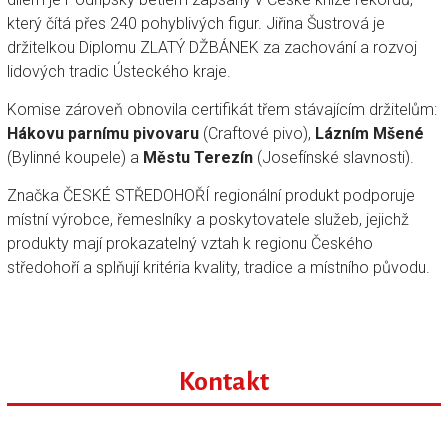
který čítá přes 240 pohyblivých figur. Jiřina Šustrová je
držitelkou Diplomu ZLATÝ DŽBÁNEK za zachování a rozvoj
lidových tradic Ústeckého kraje.
Komise zároveň obnovila certifikát třem stávajícím držitelům:
Hákovu parnímu pivovaru
(Craftové pivo),
Lázním Mšené
(Bylinné koupele) a
Městu Terezín
(Josefínské slavnosti).
Značka ČESKÉ STŘEDOHOŘÍ regionální produkt podporuje
místní výrobce, řemeslníky a poskytovatele služeb, jejichž
produkty mají prokazatelný vztah k regionu Českého
středohoří a splňují kritéria kvality, tradice a místního původu.
Kontakt