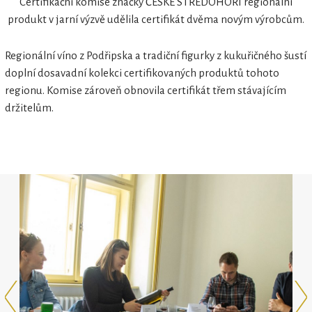
Certifikační komise značky ČESKÉ STŘEDOHOŘÍ regionální
produkt v jarní výzvě udělila certifikát dvěma novým výrobcům.
Regionální víno z Podřipska a tradiční figurky z kukuřičného šustí
doplní dosavadní kolekci certifikovaných produktů tohoto
regionu. Komise zároveň obnovila certifikát třem stávajícím
držitelům.