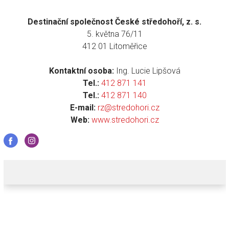
Destinační společnost České středohoří, z. s.
5. května 76/11
412 01 Litoměřice
Kontaktní osoba:
Ing. Lucie Lipšová
Tel.:
412 871 141
Tel.:
412 871 140
E-mail:
rz@stredohori.cz
Web:
www.stredohori.cz