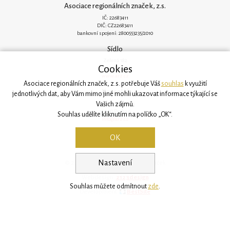
Asociace regionálních značek, z.s.
IČ: 22683411
DIČ: CZ22683411
bankovní spojení: 2800553235/2010
Sídlo
Zelená 182
Cookies
251 62 Mukařov
www.arz.cz
Asociace regionálních značek, z.s. potřebuje Váš
souhlas
k využití
Kancelář
jednotlivých dat, aby Vám mimo jiné mohli ukazovat informace týkající se
Vašich zájmů.
Svatovítská 906/6
160 00 Praha 6
Souhlas udělíte kliknutím na políčko „OK“.
info@arz.cz
OK
Nastavení
© 2026, Asociace regionálních značek
Webdesign:
2123design
Souhlas můžete odmítnout
zde
.
Development:
BestSite