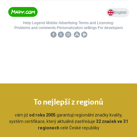
To nejlepší z regionů
vám již
od roku 2005
garantují regionální značky kvality,
systém certifikace, který aktuálně zastřešuje
32 značek ve 31
regionech
celé České republiky