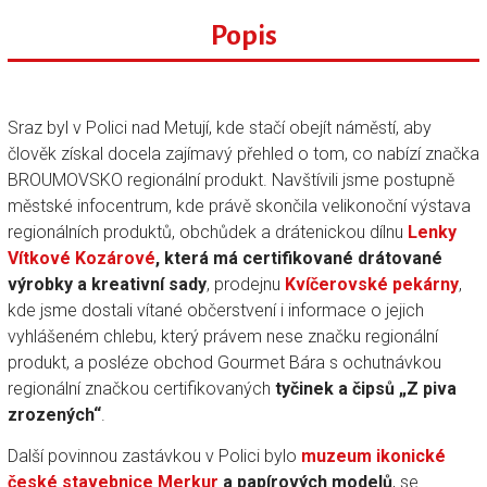
Popis
Sraz byl v Polici nad Metují, kde stačí obejít náměstí, aby
člověk získal docela zajímavý přehled o tom, co nabízí značka
BROUMOVSKO regionální produkt. Navštívili jsme postupně
městské infocentrum, kde právě skončila velikonoční výstava
regionálních produktů, obchůdek a drátenickou dílnu
Lenky
Vítkové Kozárové
, která má certifikované drátované
výrobky a kreativní sady
, prodejnu
Kvíčerovské pekárny
,
kde jsme dostali vítané občerstvení i informace o jejich
vyhlášeném chlebu, který právem nese značku regionální
produkt, a posléze obchod Gourmet Bára s ochutnávkou
regionální značkou certifikovaných
tyčinek a čipsů „Z piva
zrozených“
.
Další povinnou zastávkou v Polici bylo
muzeum ikonické
české stavebnice Merkur
a papírových modelů
, se