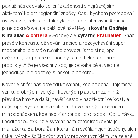
pak už následovalo sdílení zkušeností s nejrůznějšími
aktivitami kolem regionální značky. Času bychom potřebovali
asi výrazně déle, ale i tak byla inspirace intenzivní. A museli
jsme pokračovat na další dvě návštěvy, u
kováře Ondřeje
Klíra alias
Alchifera
v Šonově a v
sýrárně
Braunauer
. Snad
právě v kontrastu oživování tradice a rozdýchávání super
moderního, ale stále ručního provozu jsme si nejlépe
uvědomili, jak pestré mohou být autentické regionální
produkty. A že je všechny spojuje odvaha dělat věci ne
jednoduše, ale poctivě, s láskou a pokorou.
Kovář Alchifer nás provedl kovárnou, kde poodhalil tajemství
vzniku drobných i velkých kovaných plastik, mezi nimiž
převládá hmyz a další „havěť“ často v nadživotní velikosti, a
naše opět výhradně dámské družstvo potěšil i domácím
miniobchůdkem, kde nabízí drobnosti pro radost. Ochutnávku
i podrobnou exkurzi v sýrárně nám zprostředkovala její
manažerka Barbora Žan, která nám svěřila nejen úspěchy, ale i
úskalí výroby špičkových sýrů v provozu vzniklém „na zelené