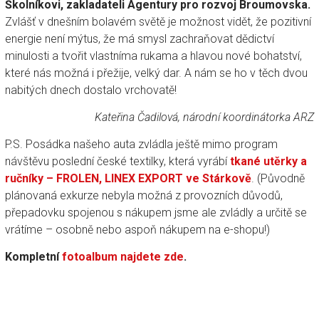
Školníkovi, zakladateli Agentury pro rozvoj Broumovska.
Zvlášť v dnešním bolavém světě je možnost vidět, že pozitivní
energie není mýtus, že má smysl zachraňovat dědictví
minulosti a tvořit vlastníma rukama a hlavou nové bohatství,
které nás možná i přežije, velký dar. A nám se ho v těch dvou
nabitých dnech dostalo vrchovatě!
Kateřina Čadilová, národní koordinátorka ARZ
P.S. Posádka našeho auta zvládla ještě mimo program
návštěvu poslední české textilky, která vyrábí
tkané utěrky a
ručníky – FROLEN, LINEX EXPORT ve Stárkově
. (Původně
plánovaná exkurze nebyla možná z provozních důvodů,
přepadovku spojenou s nákupem jsme ale zvládly a určitě se
vrátíme – osobně nebo aspoň nákupem na e-shopu!)
Kompletní
fotoalbum najdete zde
.