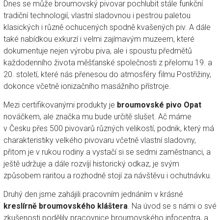
Dnes se může broumovský pivovar pochlubit stále funkční
tradiční technologií, vlastní sladovnou i pestrou paletou
klasických i různě ochucených spodně kvašených piv. A dále
také nabídkou exkurzí i velmi zajímavým muzeem, které
dokumentuje nejen výrobu piva, ale i spoustu předmětů
každodenního života měšťanské společnosti z přelomu 19. a
20. století, které nás přenesou do atmosféry filmu Postřižiny,
dokonce včetně ionizačního masážního přístroje.
Mezi certifikovanými produkty je
broumovské pivo Opat
nováčkem, ale značka mu bude určitě slušet. Ač máme
v Česku přes 500 pivovarů různých velikostí, podnik, který má
charakteristiky velkého pivovaru včetně vlastní sladovny,
přitom je v rukou rodiny a vystačí si se sedmi zaměstnanci, a
ještě udržuje a dále rozvíjí historický odkaz, je svým
způsobem raritou a rozhodně stojí za návštěvu i ochutnávku.
Druhý den jsme zahájili pracovním jednáním v krásné
kreslírně broumovského kláštera
. Na úvod se s námi o své
zkušenosti podělily pracovnice broumovského infocentra, a