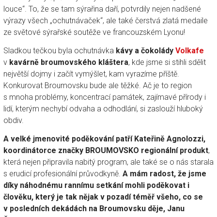
louce“. To, že se tam sýrařina daří, potvrdily nejen nadšené
výrazy všech „ochutnávaček“, ale také čerstvá zlatá medaile
ze světové sýrařské soutěže ve francouzském Lyonu!
Sladkou tečkou byla ochutnávka
kávy a čokolády
Volkafe
v
kavárně broumovského kláštera
, kde jsme si stihli sdělit
největší dojmy i začít vymýšlet, kam vyrazíme příště.
Konkurovat Broumovsku bude ale těžké. Ač je to region
s mnoha problémy, koncentrací památek, zajímavé přírody i
lidí, kterým nechybí odvaha a odhodlání, si zaslouží hluboký
obdiv.
A velké jmenovité poděkování patří Kateřině Agnolozzi,
koordinátorce značky BROUMOVSKO regionální produkt
,
která nejen připravila nabitý program, ale také se o nás starala
s erudicí profesionální průvodkyně.
A mám radost, že jsme
díky náhodnému rannímu setkání mohli poděkovat i
člověku, který je tak nějak v pozadí téměř všeho, co se
v posledních dekádách na Broumovsku děje, Janu