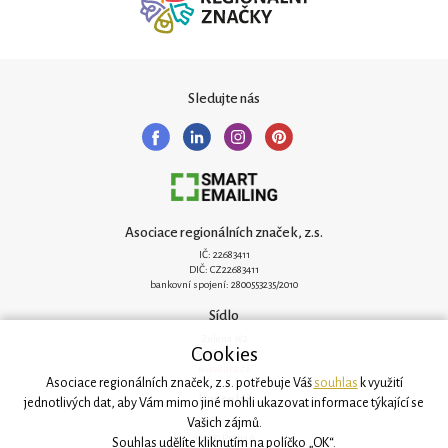
Sledujte nás
Asociace regionálních značek, z.s.
IČ: 22683411
DIČ: CZ22683411
bankovní spojení: 2800553235/2010
Sídlo
Zelená 182
Cookies
251 62 Mukařov
www.arz.cz
Asociace regionálních značek, z.s. potřebuje Váš
souhlas
k využití
Kancelář
jednotlivých dat, aby Vám mimo jiné mohli ukazovat informace týkající se
Vašich zájmů.
Svatovítská 906/6
160 00 Praha 6
Souhlas udělíte kliknutím na políčko „OK“.