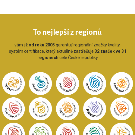
To nejlepší z regionů
vám již
od roku 2005
garantují regionální značky kvality,
systém certifikace, který aktuálně zastřešuje
32 značek ve 31
regionech
celé České republiky