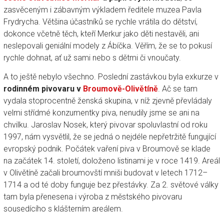
zasvěceným i zábavným výkladem ředitele muzea Pavla
Frydrycha. Většina účastníků se rychle vrátila do dětství,
dokonce včetně těch, kteří Merkur jako děti nestavěli, ani
neslepovali geniální modely z Ábíčka. Věřím, že se to pokusí
rychle dohnat, ať už sami nebo s dětmi či vnoučaty.
A to ještě nebylo všechno. Poslední zastávkou byla exkurze v
rodinném pivovaru v
Broumově-Olivětíně
. Ač se tam
vydala stoprocentně ženská skupina, v níž zjevně převládaly
velmi střídmé konzumentky piva, nenudily jsme se ani na
chvilku. Jaroslav Nosek, který pivovar spoluvlastní od roku
1997, nám vysvětlil, že se jedná o nejdéle nepřetržitě fungující
evropský podnik. Počátek vaření piva v Broumově se klade
na začátek 14. století, doloženo listinami je v roce 1419. Areál
v Olivětíně začali broumovští mniši budovat v letech 1712–
1714 a od té doby funguje bez přestávky. Za 2. světové války
tam byla přenesena i výroba z městského pivovaru
sousedícího s klášterním areálem.