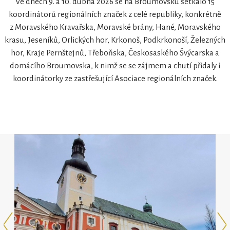
Ve dnech 9. a 10. dubna 2026 se na Broumovsku setkalo 15
koordinátorů regionálních značek z celé republiky, konkrétně
z Moravského Kravařska, Moravské brány, Hané, Moravského
krasu, Jeseníků, Orlických hor, Krkonoš, Podkrkonoší, Železných
hor, Kraje Pernštejnů, Třeboňska, Českosaského Švýcarska a
domácího Broumovska, k nimž se se zájmem a chutí přidaly i
koordinátorky ze zastřešující Asociace regionálních značek.