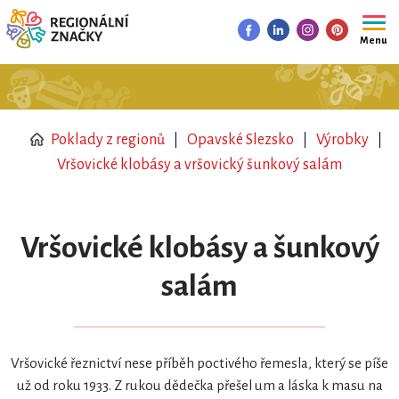
Menu
Poklady z regionů
Opavské Slezsko
Výrobky
Vršovické klobásy a vršovický šunkový salám
Vršovické klobásy a šunkový
salám
Vršovické řeznictví nese příběh poctivého řemesla, který se píše
už od roku 1933. Z rukou dědečka přešel um a láska k masu na