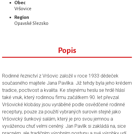
Obec
Vršovice
Region
Opavské Slezsko
Popis
Rodinné řeznictví z Vršovic založil v roce 1933 dědeček
současného majitele Jana Pavlíka. Již tehdy byla jeho krédem
tradice, poctivost a kvalita. Ke stejnému heslu se hrdě hlásí
také vnuk, který rodinnou firmu začátkem 90. let převzal.
Vršovické klobásy jsou vyráběné podle osvědčené rodinné
receptury, pouze za použití vybraných surovin stejně jako
Vršovický šunkový salám, který je pro svou jemnou a
vyváženou chuť velmi ceněný. Jan Pavlík si zakládá na, sice
pracném, ale tradičním výrobním postupu a své výrobky udí