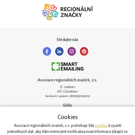
Sledujte nás
Asociace regionálních značek, z.s.
IČ: 22683411
DIČ: CZ22683411
bankovní spojení: 2800553235/2010
Sídlo
Zelená 182
Cookies
251 62 Mukařov
www.arz.cz
Asociace regionálních značek, z.s. potřebuje Váš
souhlas
k využití
Kancelář
jednotlivých dat, aby Vám mimo jiné mohli ukazovat informace týkající se