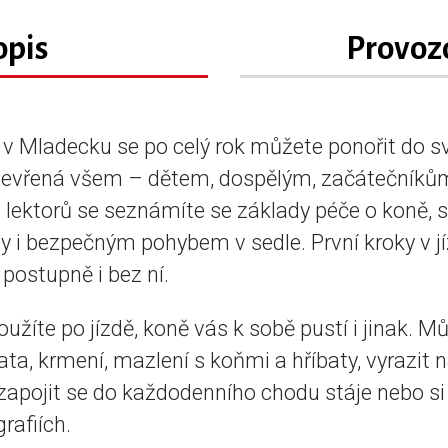
opis
Provoz
v Mladecku se po celý rok můžete ponořit do s
 otevřená všem – dětem, dospělým, začátečníků
lektorů se seznámíte se základy péče o koně, 
y i bezpečným pohybem v sedle. První kroky v jí
 postupně i bez ní.
žíte po jízdě, koně vás k sobě pustí i jinak. Můž
ířata, krmení, mazlení s koňmi a hříbaty, vyrazit
, zapojit se do každodenního chodu stáje nebo si
grafiích.