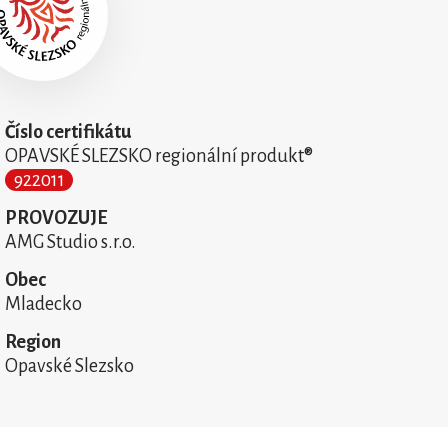
Číslo certifikátu
OPAVSKÉ SLEZSKO regionální produkt®
922011
PROVOZUJE
AMG Studio s.r.o.
Obec
Mladecko
Region
Opavské Slezsko