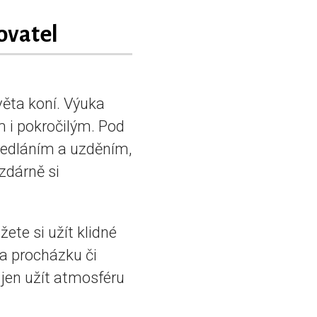
ovatel
věta koní. Výuka
m i pokročilým. Pod
sedláním a uzděním,
zdárně si
ete si užít klidné
 na procházku či
 jen užít atmosféru