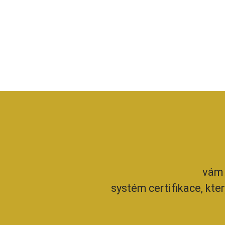
vám 
systém certifikace, kte