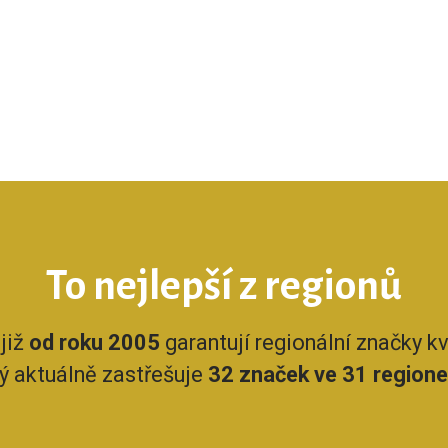
To nejlepší z regionů
již
od roku 2005
garantují regionální značky kva
rý aktuálně zastřešuje
32 značek ve 31 region