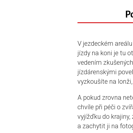
P
V jezdeckém areálu 
jízdy na koni je tu
vedením zkušených 
jízdárenskými povel
vyzkoušíte na lonži,
A pokud zrovna netou
chvíle při péči o zv
vyjížďku do krajiny
a zachytit ji na foto