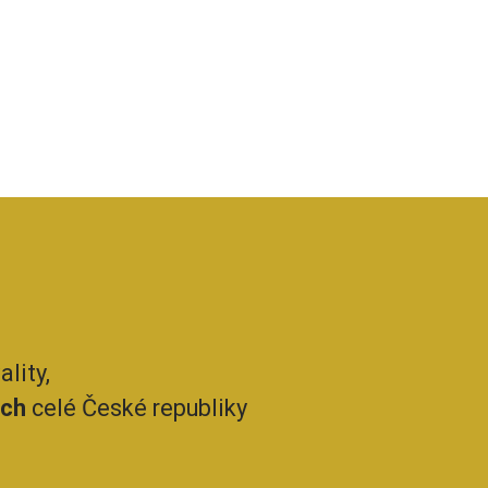
lity,
ech
celé České republiky