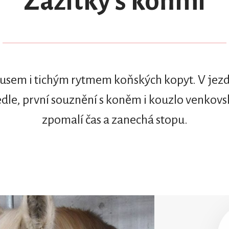
Zážitky s koňmi
lusem i tichým rytmem koňských kopyt. V je
sedle, první souznění s koněm i kouzlo venkovs
zpomalí čas a zanechá stopu.