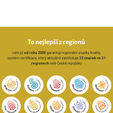
To nejlepší z regionů
vám již
od roku 2005
garantují regionální značky kvality,
systém certifikace, který aktuálně zastřešuje
32 značek ve 31
regionech
celé České republiky