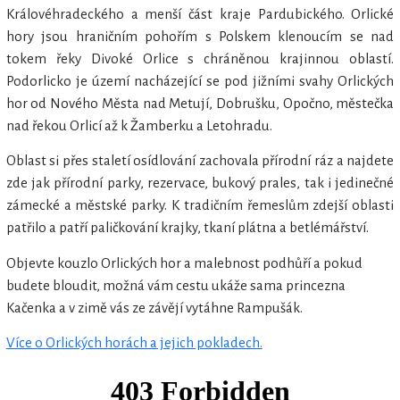
Královéhradeckého a menší část kraje Pardubického. Orlické
hory jsou hraničním pohořím s Polskem klenoucím se nad
tokem řeky Divoké Orlice s chráněnou krajinnou oblastí.
Podorlicko je území nacházející se pod jižními svahy Orlických
hor od Nového Města nad Metují, Dobrušku, Opočno, městečka
nad řekou Orlicí až k Žamberku a Letohradu.
Oblast si přes staletí osídlování zachovala přírodní ráz a najdete
zde jak přírodní parky, rezervace, bukový prales, tak i jedinečné
zámecké a městské parky. K tradičním řemeslům zdejší oblasti
patřilo a patří paličkování krajky, tkaní plátna a betlémářství.
Objevte kouzlo Orlických hor a malebnost podhůří a pokud
budete bloudit, možná vám cestu ukáže sama princezna
Kačenka a v zimě vás ze závějí vytáhne Rampušák.
Více o Orlických horách a jejich pokladech.