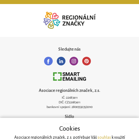
Sledujte nás
Asociace regionálních značek, z.s.
IČ: 22683411
DIČ: CZ22683411
bankovní spojení: 2800553235/2010
Sídlo
Zelená 182
Cookies
251 62 Mukařov
www.arz.cz
Asociace regionálních značek, z.s. potřebuje Váš
souhlas
k využití