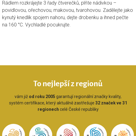
Rádlem rozkrájejte 3 řady čtverečků, plňte nádivkou –
povidlovou, ořechovou, makovou, tvarohovou. Zadělejte jako
kynutý knedlík spojem nahoru, dejte drobenku a ihned pečte
na 160 °C. Vychladlé pocukrujte.
To nejlepší z regionů
vám již
od roku 2005
garantují regionální značky kvality,
systém certifikace, který aktuálně zastřešuje
32 značek ve 31
regionech
celé České republiky