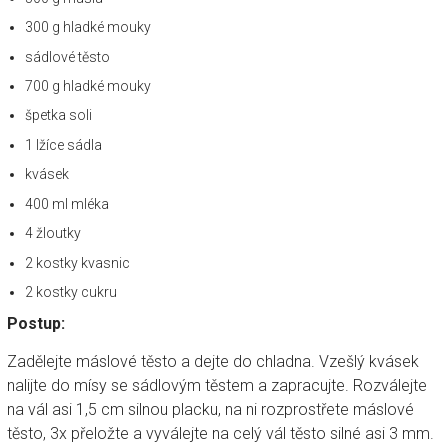
300 g hladké mouky
sádlové těsto
700 g hladké mouky
špetka soli
1 lžíce sádla
kvásek
400 ml mléka
4 žloutky
2 kostky kvasnic
2 kostky cukru
Postup:
Zadělejte máslové těsto a dejte do chladna. Vzešlý kvásek
nalijte do mísy se sádlovým těstem a zapracujte. Rozválejte
na vál asi 1,5 cm silnou placku, na ni rozprostřete máslové
těsto, 3x přeložte a vyválejte na celý vál těsto silné asi 3 mm.