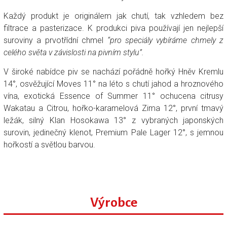
Každý produkt je originálem jak chutí, tak vzhledem bez
filtrace a pasterizace. K produkci piva používají jen nejlepší
suroviny a prvotřídní chmel
“pro speciály vybíráme chmely z
celého světa v závislosti na pivním stylu”.
V široké nabídce piv se nachází pořádně hořký Hněv Kremlu
14°, osvěžující Moves 11° na léto s chutí jahod a hroznového
vína, exotická Essence of Summer 11° ochucena citrusy
Wakatau a Citrou, hořko-karamelová Zima 12°, první tmavý
ležák, silný Klan Hosokawa 13° z vybraných japonských
surovin, jedinečný klenot, Premium Pale Lager 12°, s jemnou
hořkostí a světlou barvou.
Výrobce