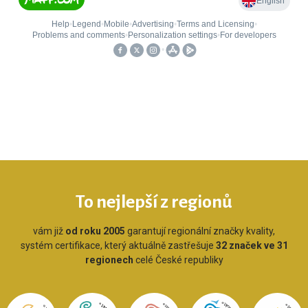
To nejlepší z regionů
vám již
od roku 2005
garantují regionální značky kvality,
systém certifikace, který aktuálně zastřešuje
32 značek ve 31
regionech
celé České republiky