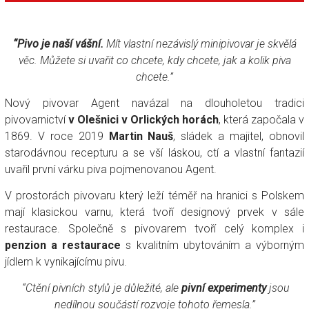
“Pivo je naší vášní.
Mít vlastní nezávislý minipivovar je skvělá
věc. Můžete si uvařit co chcete, kdy chcete, jak a kolik piva
chcete.”
Nový pivovar Agent navázal na dlouholetou tradici
pivovarnictví
v Olešnici v Orlických horách
, která započala v
1869. V roce 2019
Martin Nauš
, sládek a majitel, obnovil
starodávnou recepturu a se vší láskou, ctí a vlastní fantazií
uvařil první várku piva pojmenovanou Agent.
V prostorách pivovaru který leží téměř na hranici s Polskem
mají klasickou varnu, která tvoří designový prvek v sále
restaurace. Společně s pivovarem tvoří celý komplex i
penzion a restaurace
s kvalitním ubytováním a výborným
jídlem k vynikajícímu pivu.
“Ctění pivních stylů je důležité, ale
pivní experimenty
jsou
nedílnou součástí rozvoje tohoto řemesla.”