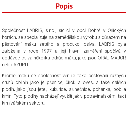
Popis
Společnost LABRIS, s.r.o., sídlící v obci Dobré v Orlických
horách, se specializuje na zemědělskou výrobu s důrazem na
pěstování máku setého a produkci osiva. LABRIS byla
založena v roce 1997 a její hlavní zaměření spočívá v
dodávce osiva několika odrůd máku, jako jsou OPAL, MAJOR
nebo AZURIT.
Kromě máku se společnost věnuje také pěstování různých
druhů obilnin jako je pšenice, čirok a oves, a také dalších
plodin, jako jsou jetel, kukuřice, slunečnice, pohanka, bob a
kmín. Tyto plodiny nacházejí využití jak v potravinářském, tak i
krmivářském sektoru.