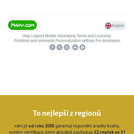
To nejlepší z regionů
vám již
od roku 2005
garantují regionální značky kvality,
systém certifikace, který aktuálně zastřešuje
32 značek ve 31