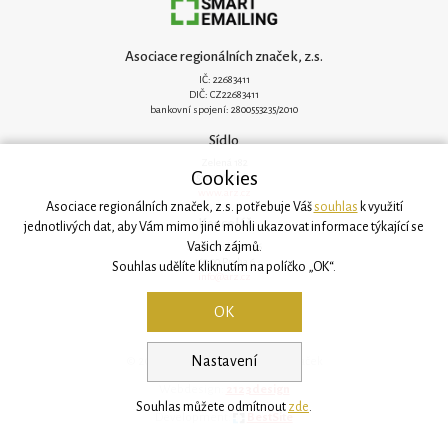
Asociace regionálních značek, z.s.
IČ: 22683411
DIČ: CZ22683411
bankovní spojení: 2800553235/2010
Sídlo
Zelená 182
Cookies
251 62 Mukařov
www.arz.cz
Asociace regionálních značek, z.s. potřebuje Váš
souhlas
k využití
Kancelář
jednotlivých dat, aby Vám mimo jiné mohli ukazovat informace týkající se
Vašich zájmů.
Svatovítská 906/6
160 00 Praha 6
Souhlas udělíte kliknutím na políčko „OK“.
info@arz.cz
OK
Nastavení
© 2026, Asociace regionálních značek
Webdesign:
2123design
Souhlas můžete odmítnout
zde
.
Development:
BestSite