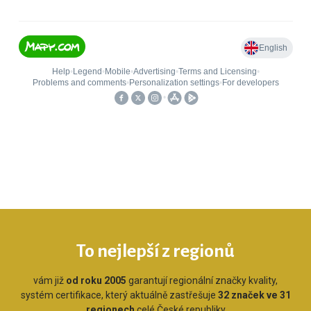
To nejlepší z regionů
vám již
od roku 2005
garantují regionální značky kvality,
systém certifikace, který aktuálně zastřešuje
32 značek ve 31
regionech
celé České republiky