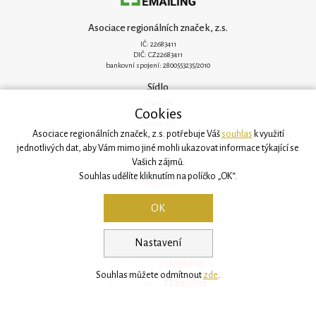
Asociace regionálních značek, z.s.
IČ: 22683411
DIČ: CZ22683411
bankovní spojení: 2800553235/2010
Sídlo
Zelená 182
Cookies
251 62 Mukařov
www.arz.cz
Asociace regionálních značek, z.s. potřebuje Váš
souhlas
k využití
Kancelář
jednotlivých dat, aby Vám mimo jiné mohli ukazovat informace týkající se
Vašich zájmů.
Svatovítská 906/6
160 00 Praha 6
Souhlas udělíte kliknutím na políčko „OK“.
info@arz.cz
OK
Nastavení
© 2026, Asociace regionálních značek
Webdesign:
2123design
Souhlas můžete odmítnout
zde
.
Development:
BestSite