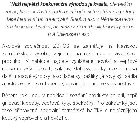
“
Naší největší konkurenční výhodou je kvalita
, především
masa, které si vlastně hlídáme už od selete či telete, a potom
také čerstvost při zpracování. Starší maso z Německa nebo
Polska je sice levnější, ale nelze z něho docílit té kvality, jakou
má Chlenské maso.”
Akciová společnost ZOPOS se zaměřuje na klasickou
zemědělskou výrobu, zejména na rostlinnou a živočišnou
produkci. V nabídce najdete vyhlášené hovězí a vepřové
maso nejvyšší jakosti, salámy, klobásy, párky, uzená masa,
další masové výrobky jako tlačenky, paštiky, játrový sýr, sádla,
a polotovary jako utopence, zavařená masa ve vlastní šťávě.
Během roku jsou v nabídce i sezónní produkty na gril, např.
grilovací klobásy, vepřová kýty, špekáčky. Pro zákazníky jsou
také připravené speciální farmářské balíčky s nejrůznějšími
kousky vepřového a hovězího.