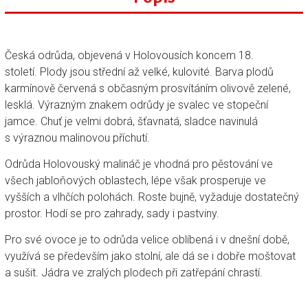
Česká odrůda, objevená v Holovousích koncem 18.
století. Plody jsou střední až velké, kulovité. Barva plodů
karmínově červená s občasným prosvítáním olivově zelené,
lesklá. Výrazným znakem odrůdy je svalec ve stopeční
jamce. Chuť je velmi dobrá, šťavnatá, sladce navinulá
s výraznou malinovou příchutí.
Odrůda Holovouský malináč je vhodná pro pěstování ve
všech jabloňových oblastech, lépe však prosperuje ve
vyšších a vlhčích polohách. Roste bujně, vyžaduje dostatečný
prostor. Hodí se pro zahrady, sady i pastviny.
Pro své ovoce je to odrůda velice oblíbená i v dnešní době,
využívá se především jako stolní, ale dá se i dobře moštovat
a sušit. Jádra ve zralých plodech při zatřepání chrastí.