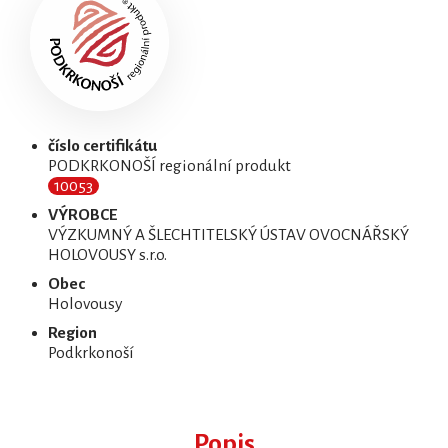
číslo certifikátu
PODKRKONOŠÍ regionální produkt
10053
VÝROBCE
VÝZKUMNÝ A ŠLECHTITELSKÝ ÚSTAV OVOCNÁŘSKÝ
HOLOVOUSY s.r.o.
Obec
Holovousy
Region
Podkrkonoší
Popis