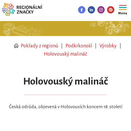
Menu
Poklady z regionů
Podkrkonoší
Výrobky
Holovouský malináč
Holovouský malináč
Česká odrůda, objevená v Holovousích koncem 18. století