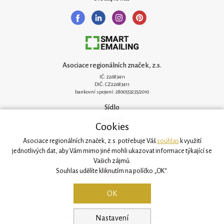
Asociace regionálních značek, z.s.
IČ: 22683411
DIČ: CZ22683411
bankovní spojení: 2800553235/2010
Sídlo
Zelená 182
Cookies
251 62 Mukařov
www.arz.cz
Asociace regionálních značek, z.s. potřebuje Váš
souhlas
k využití
Kancelář
jednotlivých dat, aby Vám mimo jiné mohli ukazovat informace týkající se
Vašich zájmů.
Svatovítská 906/6
160 00 Praha 6
Souhlas udělíte kliknutím na políčko „OK“.
info@arz.cz
OK
Nastavení
© 2026, Asociace regionálních značek