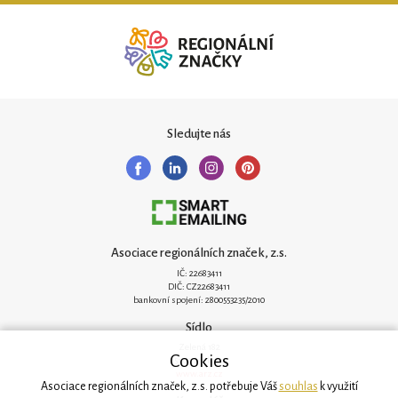
Sledujte nás
Asociace regionálních značek, z.s.
IČ: 22683411
DIČ: CZ22683411
bankovní spojení: 2800553235/2010
Sídlo
Zelená 182
Cookies
251 62 Mukařov
www.arz.cz
Asociace regionálních značek, z.s. potřebuje Váš
souhlas
k využití