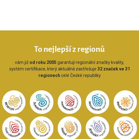
To nejlepší z regionů
vám již
od roku 2005
garantují regionální značky kvality,
systém certifikace, který aktuálně zastřešuje
32 značek ve 31
regionech
celé České republiky