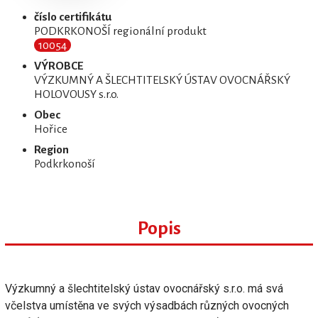
číslo certifikátu
PODKRKONOŠÍ regionální produkt
10054
VÝROBCE
VÝZKUMNÝ A ŠLECHTITELSKÝ ÚSTAV OVOCNÁŘSKÝ
HOLOVOUSY s.r.o.
Obec
Hořice
Region
Podkrkonoší
Popis
Výzkumný a šlechtitelský ústav ovocnářský s.r.o. má svá
včelstva umístěna ve svých výsadbách různých ovocných