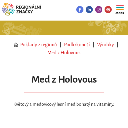
Menu
Poklady z regionů
Podkrkonoší
Výrobky
Med z Holovous
Med z Holovous
Květový a medovicový lesní med bohatý na vitamíny.