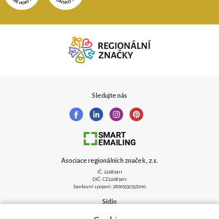
Sledujte nás
Asociace regionálních značek, z.s.
IČ: 22683411
DIČ: CZ22683411
bankovní spojení: 2800553235/2010
Sídlo
Zelená 182