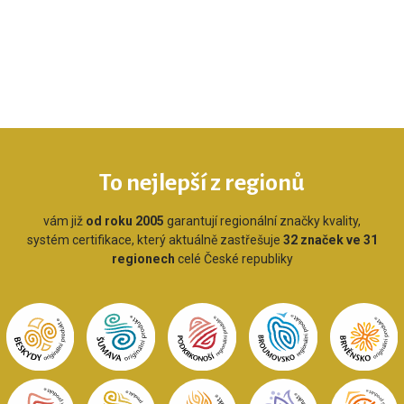
To nejlepší z regionů
vám již
od roku 2005
garantují regionální značky kvality,
systém certifikace, který aktuálně zastřešuje
32 značek ve 31
regionech
celé České republiky