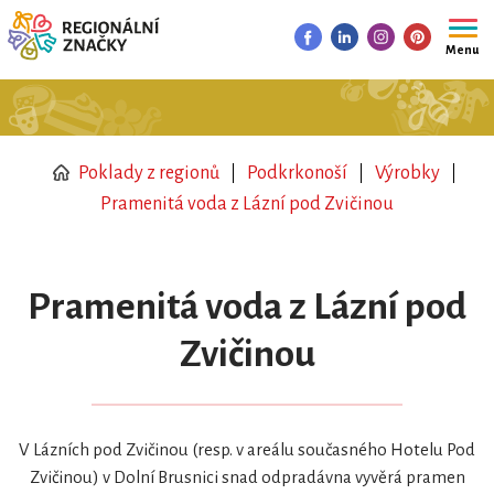
Menu
Poklady z regionů
Podkrkonoší
Výrobky
Pramenitá voda z Lázní pod Zvičinou
Pramenitá voda z Lázní pod
Zvičinou
V Lázních pod Zvičinou (resp. v areálu současného Hotelu Pod
Zvičinou) v Dolní Brusnici snad odpradávna vyvěrá pramen