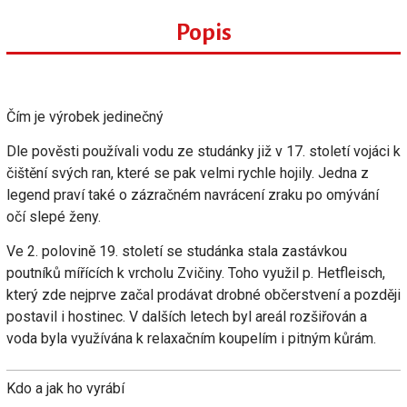
Popis
Čím je výrobek jedinečný
Dle pověsti používali vodu ze studánky již v 17. století vojáci k
čištění svých ran, které se pak velmi rychle hojily. Jedna z
legend praví také o zázračném navrácení zraku po omývání
očí slepé ženy.
Ve 2. polovině 19. století se studánka stala zastávkou
poutníků mířících k vrcholu Zvičiny. Toho využil p. Hetfleisch,
který zde nejprve začal prodávat drobné občerstvení a později
postavil i hostinec. V dalších letech byl areál rozšiřován a
voda byla využívána k relaxačním koupelím i pitným kůrám.
Kdo a jak ho vyrábí