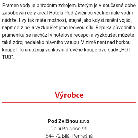
Pramen vody je přírodním zdrojem, kterým je v současné době
zásobován celý areál Hotelu Pod Zvičinou včetně malé vodní
nádrže. I vy tak máte možnost, stejně jako kdysi ranění vojáci,
napít se z něj a vyzkoušet jeho léčivou sílu. Replika původního
prameníku se nachází v hotelové recepci a vyzkoušet můžete
také zdroj nedaleko hlavního vstupu. V zimě není nad horkou
koupel. Tu umožňují venkovní dřevěné koupelové sudy „HOT
TUB”.
Výrobce
Pod Zvičinou s.r.o.
Dolní Brusnice 96
544 72 Bílá Třemešná