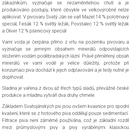
zákazníkům, vyznačuje se nezaměnitelnou chutí a je
produkováno postupy, které obvykle ve velkovýrobně nelze
aplikovat. V pivovaru Svatý Ján se vaří Mazel 14 % polotmavý
speciál, Fešák 12 % světlý ležák, Povstalec 12 % světlý ležák
a Oliver 12 % pšenicový speciál
Varní voda je čerpána přímo z vrtu na pozemku pivovaru a
vyznačuje se jemným obsahem minerálů odpovídajících
složením vodám poděbradských lázní. Právě přiměřený obsah
minerálů ve varní vodě je velice důležitý, protože při
konzumaci piva dochází k jejich odplavování a je tedy nutné je
doplňovat.
Sladina je vařena z dvou až třech typů sladů, převážně české
produkce a mladinu vytváří dva druhy chmele.
Základem Svatojánských piv jsou ovšem kvasnice pro spodní
kvašení, které se z hotového piva oddělují pouze sedimentací.
Filtrace piva není záměrně používána, což je základní rozdíl
mezi průmyslovými pivy a pivy vyráběnými klasickou