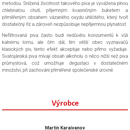
metodou. Snížená životnost takového piva je vyvážena plnou
chlebnatou chutí, příjemným kvasničným buketem a
přiměřeným obsahem vázaného oxydu uhličitého, který tvoří
dostatečný říz a zároveň nezpůsobuje nepříjemnou plynatost.
Nefiltrovaná piva často budí nedůvěru konzumentů k vůli
kalnému lomu, ale čím dál, tím větší obec vyznavačů
klasických piv, tento efekt akceptuje nebo přímo vyžaduje.
Svatojánská piva mívají obsah alkoholu o něco nižší než piva
průmyslová, což umožňuje degustaci v dostatečném
množství, při zachování přiměřené společenské úrovně.
Výrobce
Martin Karaivanov