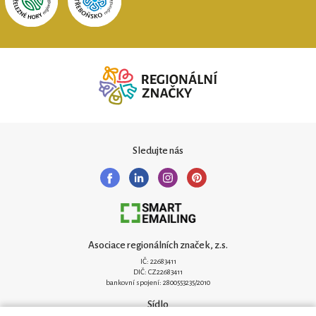
Sledujte nás
Asociace regionálních značek, z.s.
IČ: 22683411
DIČ: CZ22683411
bankovní spojení: 2800553235/2010
Sídlo