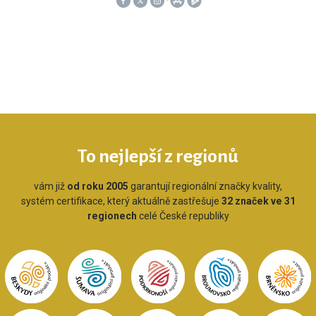
To nejlepší z regionů
vám již
od roku 2005
garantují regionální značky kvality,
systém certifikace, který aktuálně zastřešuje
32 značek ve 31
regionech
celé České republiky