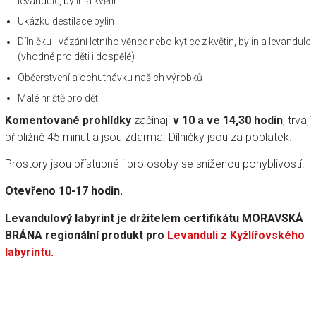
levandule, bylin a květin
Ukázku destilace bylin
Dílničku - vázání letního věnce nebo kytice z květin, bylin a levandule
(vhodné pro děti i dospělé)
Občerstvení a ochutnávku našich výrobků
Malé hriště pro děti
Komentované prohlídky
začínají
v 10 a ve 14,30 hodin
, trvají
přibližně 45 minut a jsou zdarma. Dílničky jsou za poplatek.
Prostory jsou přístupné i pro osoby se sníženou pohyblivostí.
Otevřeno 10-17 hodin.
Levandulový labyrint je držitelem certifikátu MORAVSKÁ
BRÁNA regionální produkt pro
Levanduli z Kyžlířovského
labyrintu.