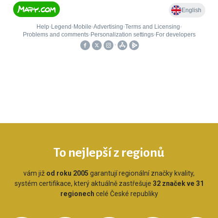
To nejlepší z regionů
vám již
od roku 2005
garantují regionální značky kvality,
systém certifikace, který aktuálně zastřešuje
32 značek ve 31
regionech
celé České republiky