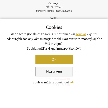
IČ: 22683411
DIČ: CZ22683411
bankovní spojení: 2800553235/2010
Sídlo
Zelená 182
Cookies
251 62 Mukařov
www.arz.cz
Asociace regionálních značek, z.s. potřebuje Váš
souhlas
k využití
Kancelář
jednotlivých dat, aby Vám mimo jiné mohli ukazovat informace týkající se
Vašich zájmů.
Svatovítská 906/6
160 00 Praha 6
Souhlas udělíte kliknutím na políčko „OK“.
info@arz.cz
OK
Nastavení
© 2026, Asociace regionálních značek
Webdesign:
2123design
Souhlas můžete odmítnout
zde
.
Development:
BestSite