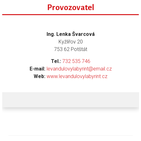
Provozovatel
Ing. Lenka Švarcová
Kyžlířov 20
753 62 Potštát
Tel.:
732 535 746
E-mail:
levandulovylabyrint@email.cz
Web:
www.levandulovylabyrint.cz