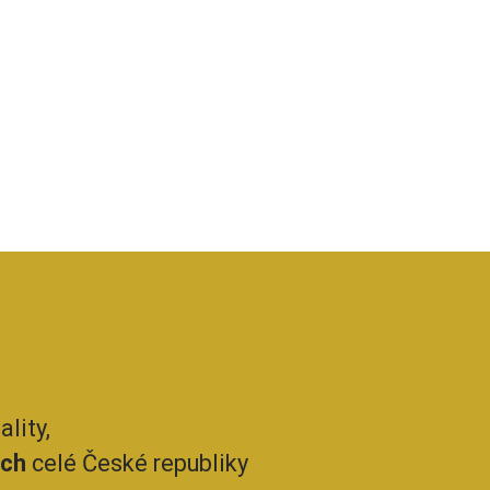
lity,
ech
celé České republiky