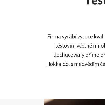
Těs
Firma vyrábí vysoce kval
těstovin, včetně mnoh
dochucovány přímo prod
Hokkaidó, s medvědím čes