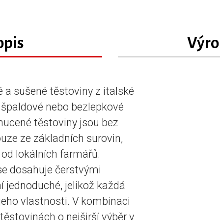
opis
Výro
é a sušené těstoviny z italské
o špaldové nebo bezlepkové
ucené těstoviny jsou bez
ouze ze základních surovin,
 od lokálních farmářů.
e dosahuje čerstvými
í jednoduché, jelikož každá
jeho vlastnosti. V kombinaci
těstovinách o nejširší výběr v