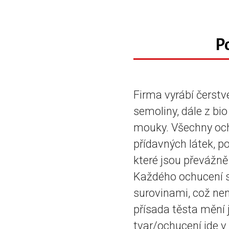
P
Firma vyrábí čerstv
semoliny, dále z bi
mouky. Všechny och
přídavných látek, p
které jsou převážně
Každého ochucení s
surovinami, což nen
přísada těsta mění 
tvar/ochucení jde v 