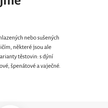
jiné
 chlazených nebo sušených
ičím, některé jsou ale
rianty těstovin: s dýní
ové, špenátové a vaječné.