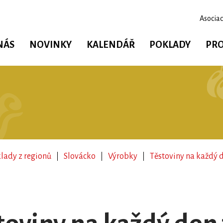
Asociac
NÁS
NOVINKY
KALENDÁŘ
POKLADY
PRO
lady z regionů
Slovácko
Výrobky
Těstoviny na každý d