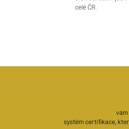
celé ČR.
vám 
systém certifikace, kte