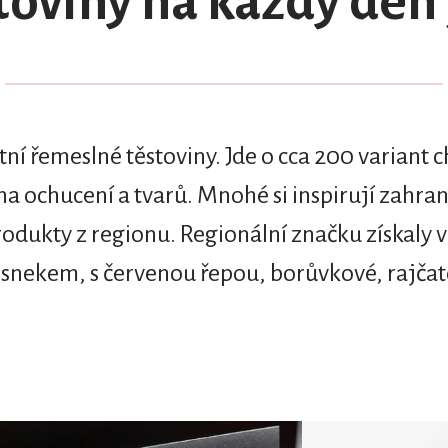
toviny na každý den 
itní řemeslné těstoviny. Jde o cca 200 variant
a ochucení a tvarů. Mnohé si inspirují zahran
ukty z regionu. Regionální značku získaly va
nekem, s červenou řepou, borůvkové, rajčat