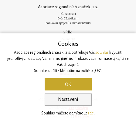
Asociace regionálních značek, z.s.
IČ: 22683411
DIČ: CZ22683411
bankovní spojení: 2800553235/2010
Sídlo
Zelená 182
Cookies
251 62 Mukařov
www.arz.cz
Asociace regionálních značek, z.s. potřebuje Váš
souhlas
k využití
Kancelář
jednotlivých dat, aby Vám mimo jiné mohli ukazovat informace týkající se
Vašich zájmů.
Svatovítská 906/6
160 00 Praha 6
Souhlas udělíte kliknutím na políčko „OK“.
info@arz.cz
OK
Nastavení
© 2026, Asociace regionálních značek
Webdesign:
2123design
Souhlas můžete odmítnout
zde
.
Development:
BestSite