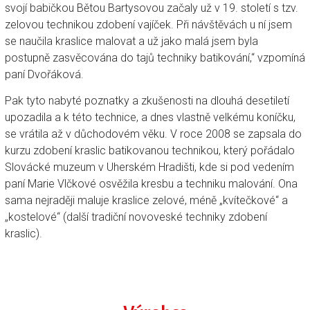
svojí babičkou Bětou Bartysovou začaly už v 19. století s tzv.
zelovou technikou zdobení vajíček. Při návštěvách u ní jsem
se naučila kraslice malovat a už jako malá jsem byla
postupně zasvěcována do tajů techniky batikování,“ vzpomíná
paní Dvořáková.
Pak tyto nabyté poznatky a zkušenosti na dlouhá desetiletí
upozadila a k této technice, a dnes vlastně velkému koníčku,
se vrátila až v důchodovém věku. V roce 2008 se zapsala do
kurzu zdobení kraslic batikovanou technikou, který pořádalo
Slovácké muzeum v Uherském Hradišti, kde si pod vedením
paní Marie Vlčkové osvěžila kresbu a techniku malování. Ona
sama nejraději maluje kraslice zelové, méně „kvítečkové“ a
„kostelové“ (další tradiční novoveské techniky zdobení
kraslic).