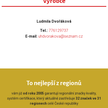
Výrobce
Ludmila Dvořáková
Tel.:
776129737
E-mail:
uhdvorakova@seznam.cz
To nejlepší z regionů
vám již
od roku 2005
garantují regionální značky kvality,
systém certifikace, který aktuálně zastřešuje
32 značek ve 31
regionech
celé České republiky