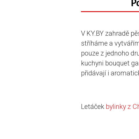
P
V KY.BY zahradě pěs
stříháme a vytvářím
pouze z jednoho dr
kuchyni bouquet gar
přidávají i aromatic
Letáček
bylinky z 