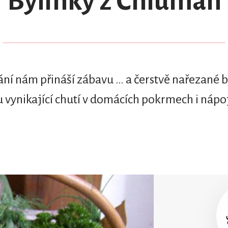
Bylinky z Chluman
ání nám přináší zábavu … a čerstvě nařezané b
 vynikající chutí v domácích pokrmech i nápo