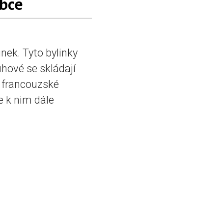
bce
nek. Tyto bylinky
hové se skládají
e francouzské
e k nim dále