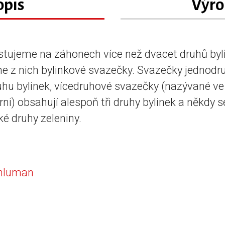
opis
Výro
tujeme na záhonech více než dvacet druhů byli
e z nich bylinkové svazečky. Svazečky jednodru
uhu bylinek, vícedruhové svazečky (nazývané v
ni) obsahují alespoň tři druhy bylinek a někdy s
ké druhy zeleniny.
Chluman