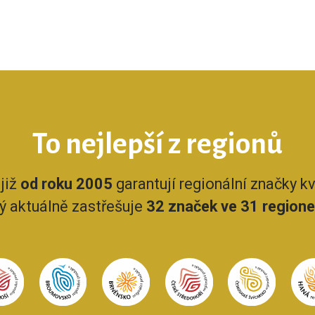
To nejlepší z regionů
již
od roku 2005
garantují regionální značky kva
rý aktuálně zastřešuje
32 značek ve 31 region