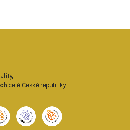
lity,
ech
celé České republiky