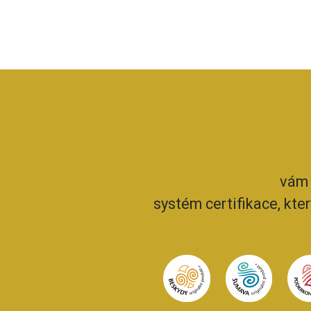
vám 
systém certifikace, kte